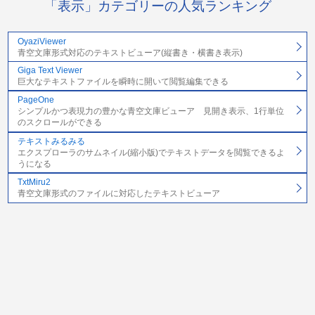
「表示」カテゴリーの人気ランキング
OyaziViewer
青空文庫形式対応のテキストビューア(縦書き・横書き表示)
Giga Text Viewer
巨大なテキストファイルを瞬時に開いて閲覧編集できる
PageOne
シンプルかつ表現力の豊かな青空文庫ビューア 見開き表示、1行単位
のスクロールができる
テキストみるみる
エクスプローラのサムネイル(縮小版)でテキストデータを閲覧できるよ
うになる
TxtMiru2
青空文庫形式のファイルに対応したテキストビューア