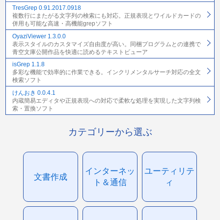
TresGrep 0.91.2017.0918
複数行にまたがる文字列の検索にも対応。正規表現とワイルドカードの
併用も可能な高速・高機能grepソフト
OyaziViewer 1.3.0.0
表示スタイルのカスタマイズ自由度が高い。同梱プログラムとの連携で
青空文庫公開作品を快適に読めるテキストビューア
isGrep 1.1.8
多彩な機能で効率的に作業できる。インクリメンタルサーチ対応の全文
検索ソフト
けんおき 0.0.4.1
内蔵簡易エディタや正規表現への対応で柔軟な処理を実現した文字列検
索・置換ソフト
カテゴリーから選ぶ
インターネッ
ユーティリテ
文書作成
ト＆通信
ィ