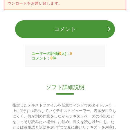
ウンロードをお願い致します。
コメント
ユーザーの評価(
人)：
0
0
コメント：
件
0
ソフト詳細説明
指定したテキストファイルを任意ウィンドウのタイトルバー
上に1行ずつ表示していくテキストビューワー。表示が目立ち
にくく、何か別の作業をしながらテキストベースの小説など
をこっそり読みたい場合にお勧め。長文を読む以外にも、た
とえば英単語と訳語を1行ずつ交互に書いたテキストを用意し