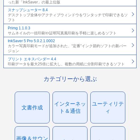
った新「InkSaver」の最上位版
スナップシューター 8.4
デスクトップ全体やアクティブウィンドウをワンタッチで印刷できるソ
フト
Primg 1.1.0.3
サムネイルの一括印刷や証明写真風印刷を手軽に楽しめるソフト
InkSaver 5 Pro 5.0.2.1.0002
カラー写真印刷モードが追加された、“定番”インク節約ソフトの新バー
ジョン
プリント エキスパンダー 4.4
印刷データを最大25倍に拡大し、複数の用紙に分割印刷できるソフト
カテゴリーから選ぶ
インターネッ
ユーティリテ
文書作成
ト＆通信
ィ
画像＆サウン