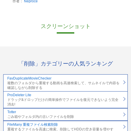
作者：
Neproce
スクリーンショット
「削除」カテゴリーの人気ランキング
FavDuplicateMovieChecker
複数のフォルダから重複する動画を高速検索して、サムネイルで内容を
確認しながら削除する
ProDeleter Lite
ドラッグ&ドロップだけの簡単操作でファイルを復元できないよう完全
消去!
Totter
ごみ箱やフォルダ内の古いファイルを削除
FileMany 重複ファイル検索削除
重複するファイルを高速に検索、削除してHDDの空き容量を増やす