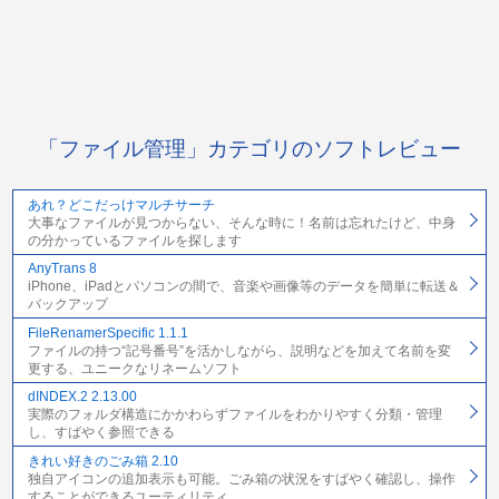
「ファイル管理」カテゴリのソフトレビュー
あれ？どこだっけマルチサーチ
大事なファイルが見つからない、そんな時に！名前は忘れたけど、中身
の分かっているファイルを探します
AnyTrans 8
iPhone、iPadとパソコンの間で、音楽や画像等のデータを簡単に転送＆
バックアップ
FileRenamerSpecific 1.1.1
ファイルの持つ“記号番号”を活かしながら、説明などを加えて名前を変
更する、ユニークなリネームソフト
dINDEX.2 2.13.00
実際のフォルダ構造にかかわらずファイルをわかりやすく分類・管理
し、すばやく参照できる
きれい好きのごみ箱 2.10
独自アイコンの追加表示も可能。ごみ箱の状況をすばやく確認し、操作
することができるユーティリティ