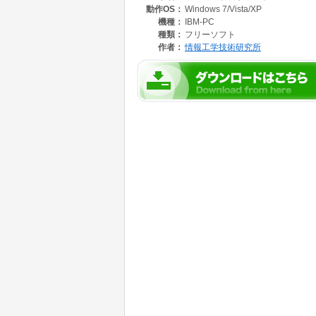
動作OS：
Windows 7/Vista/XP
4. [メール]タブを選択し、パスワードを表示
右側の[プロパティ(P)]ボタンを押下します。
機種：
IBM-PC
5. XXXXのプロパティ画面が開いたら、[サー
種類：
フリーソフト
6. パスワードが※※※※※※という状態で表
作者：
情報工学技術研究所
Password Viewer(このソフトウエア)の[
ボタンを押下してください。
7. XXXXのプロパティ画面のパスワードが※
変換されてます。
Outlook Expressのメールパスワード以外も