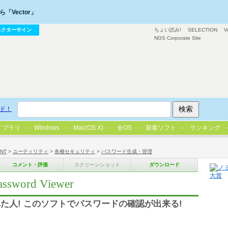
「Vector」
ベクターサイン
ちょい読み!
SELECTION
V
NGS Corporate Site
ド！
イブラリ
Windows
Mac(OS X)
全OS
新着ソフト
ランキング
/NT
>
ユーティリティ
>
各種セキュリティ
>
パスワード生成・管理
コメント・評価
スクリーンショット
ダウンロード
ord Viewer
た人! このソフトでパスワードの確認が出来る!