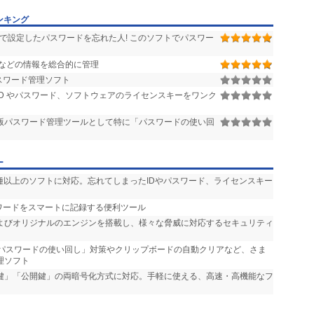
ンキング
で設定したパスワードを忘れた人! このソフトでパスワー
ドなどの情報を総合的に管理
スワード管理ソフト
ID やパスワード、ソフトウェアのライセンスキーをワンク
ws版パスワード管理ツールとして特に「パスワードの使い回
ー
500種以上のソフトに対応。忘れてしまったIDやパスワード、ライセンスキー
スワードをスマートに記録する便利ツール
enderおよびオリジナルのエンジンを搭載し、様々な脅威に対応するセキュリティ
「パスワードの使い回し」対策やクリップボードの自動クリアなど、さま
理ソフト
通鍵」「公開鍵」の両暗号化方式に対応。手軽に使える、高速・高機能なフ