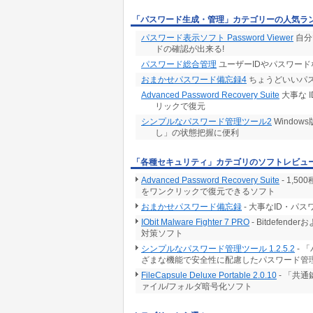
「パスワード生成・管理」カテゴリーの人気ラ
パスワード表示ソフト Password Viewer
自分
ドの確認が出来る!
パスワード総合管理
ユーザーIDやパスワー
おまかせパスワード備忘録4
ちょうどいいパ
Advanced Password Recovery Suite
大事な 
リックで復元
シンプルなパスワード管理ツール2
Windo
し」の状態把握に便利
「各種セキュリティ」カテゴリのソフトレビュ
Advanced Password Recovery Suite
- 1,
をワンクリックで復元できるソフト
おまかせパスワード備忘録
- 大事なID・パ
IObit Malware Fighter 7 PRO
- Bitdef
対策ソフト
シンプルなパスワード管理ツール 1.2.5.2
- 
ざまな機能で安全性に配慮したパスワード管
FileCapsule Deluxe Portable 2.0.10
- 「共
ァイル/フォルダ暗号化ソフト