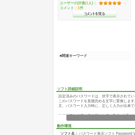
ユーザーの評価(
1
人)：
コメント：
1
件
■関連キーワード
ソフト詳細説明
設定済みのパスワードは、伏字で表示されてい
このパスワードを直接読める文字に変換します
又、パスワード入力時に、正しく入力が出来て
このソフトの使い方の例として、Outlook E
1. Password Viewer(このソフトウエア)を起
動作環境
2. Outlook Expressを起動します。
ソフト名：
パスワード表示ソフト Password Vi
3. [ツール]-[アカウント]を選択します。