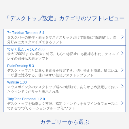
「デスクトップ設定」カテゴリのソフトレビュー
7+ Taskbar Tweaker 5.4
タスクバーの動作・表示をマスクスリックだけで簡単に“微調整”し、自
分好みにカスタマイズできるソフト
でかく見たいねん2 2.80
最大1200%までの拡大に対応。ちらつき防止にも配慮された、ディスプ
レイの部分拡大表示ソフト
PlainDesktop 5.3
デスクトップごとに異なる背景を設定でき、切り替えも簡単。幅広いユ
ーザ層に対応する、使いやすい仮想デスクトップソフト
Winrise 1.00
マウスポインタのデスクトップ端への移動で、あらかじめ指定しておい
たウィンドウがサッと表示される
TidyTabs Personal 1.2.0
デスクトップを効率よく整理。指定ウィンドウをタブインタフェースに
できる“アプリケーショングループ化”ソフト
カテゴリーから選ぶ