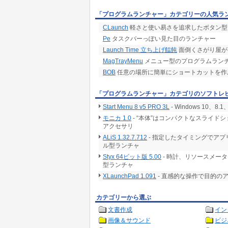
「プログラムランチャー」カテゴリーの人気ラ
CLaunch
軽さと使い易さを追求したボタン型
Pe
タスクバーっぽい見た目のランチャー
Launch Time 立ち上げ饂飩
面倒くさがり屋が
MagTrayMenu
メニュー型のプログラムランチ
BOB
任意の場所に簡単にショートカットを作
「プログラムランチャー」カテゴリのソフトレ
Start Menu 8 v5 PRO 3L
- Windows 10
モニカ 1.0
- “本体”はコンパクトなスライ
アクセサリ
ALiS 1.32.7.712
- 指定したタイミングでア
ル型ランチャ
Styx 64ビット版 5.00
- 時計、リソースメー
型ランチャ
XLaunchPad 1.091
- 直感的な操作で目的のアイ
カテゴリーから選ぶ
文書作成
イン
画像＆サウンド
ビジ