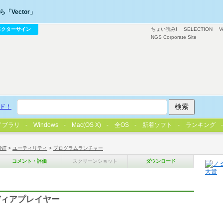
「Vector」
ベクターサイン
ちょい読み!
SELECTION
V
NGS Corporate Site
ド！
イブラリ
Windows
Mac(OS X)
全OS
新着ソフト
ランキング
/NT
>
ユーティリティ
>
プログラムランチャー
コメント・評価
スクリーンショット
ダウンロード
ディアプレイヤー