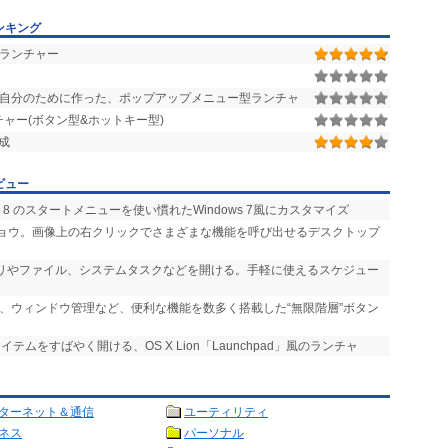
ンキング
ランチャー
自分のために作った、ポップアップメニュー型ランチャ
ャー(ボタン型&ホットキー型)
成
ビュー
、8.1、8 のスタートメニューを使い慣れたWindows 7風にカスタマイズ
ドショウ。画像上の右クリックでさまざまな機能を呼び出せるデスクトップ
プリやファイル、システムタスクなどを開ける。手軽に使えるスケジュー
タ、ウィンドウ管理など、便利な機能を数多く搭載した“無限階層”ボタン
テムをすばやく開ける、OS X Lion「Launchpad」風のランチャ
ターネット＆通信
ユーティリティ
ネス
パーソナル