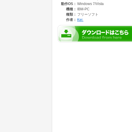
動作OS：
Windows 7/Vista
機種：
IBM-PC
種類：
フリーソフト
作者：
Kei.