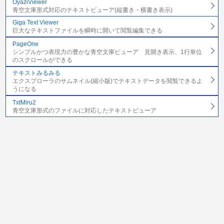
OyaziViewer
青空文庫形式対応のテキストビューア(縦書き・横書き表示)
Giga Text Viewer
巨大なテキストファイルを瞬時に開いて閲覧編集できる
PageOne
シンプルかつ表現力の豊かな青空文庫ビューア 見開き表示、1行単位
のスクロールができる
テキストみるみる
エクスプローラのサムネイル(縮小版)でテキストデータを閲覧できるよ
うになる
TxtMiru2
青空文庫形式のファイルに対応したテキストビューア