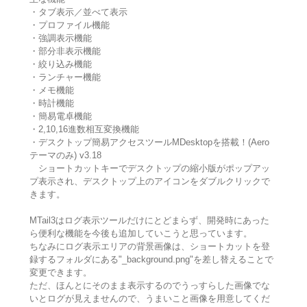
・タブ表示／並べて表示
・プロファイル機能
・強調表示機能
・部分非表示機能
・絞り込み機能
・ランチャー機能
・メモ機能
・時計機能
・簡易電卓機能
・2,10,16進数相互変換機能
・デスクトップ簡易アクセスツールMDesktopを搭載！(Aero
テーマのみ) v3.18
ショートカットキーでデスクトップの縮小版がポップアッ
プ表示され、デスクトップ上のアイコンをダブルクリックで
きます。
MTail3はログ表示ツールだけにとどまらず、開発時にあった
ら便利な機能を今後も追加していこうと思っています。
ちなみにログ表示エリアの背景画像は、ショートカットを登
録するフォルダにある"_background.png"を差し替えることで
変更できます。
ただ、ほんとにそのまま表示するのでうっすらした画像でな
いとログが見えませんので、うまいこと画像を用意してくだ