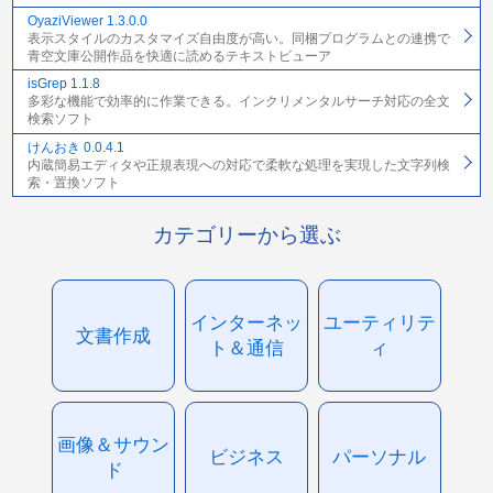
OyaziViewer 1.3.0.0
表示スタイルのカスタマイズ自由度が高い。同梱プログラムとの連携で
青空文庫公開作品を快適に読めるテキストビューア
isGrep 1.1.8
多彩な機能で効率的に作業できる。インクリメンタルサーチ対応の全文
検索ソフト
けんおき 0.0.4.1
内蔵簡易エディタや正規表現への対応で柔軟な処理を実現した文字列検
索・置換ソフト
カテゴリーから選ぶ
インターネッ
ユーティリテ
文書作成
ト＆通信
ィ
画像＆サウン
ビジネス
パーソナル
ド