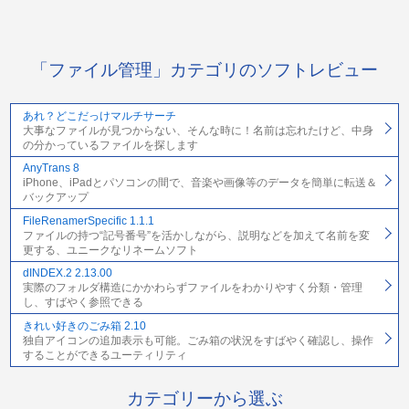
「ファイル管理」カテゴリのソフトレビュー
あれ？どこだっけマルチサーチ
大事なファイルが見つからない、そんな時に！名前は忘れたけど、中身
の分かっているファイルを探します
AnyTrans 8
iPhone、iPadとパソコンの間で、音楽や画像等のデータを簡単に転送＆
バックアップ
FileRenamerSpecific 1.1.1
ファイルの持つ“記号番号”を活かしながら、説明などを加えて名前を変
更する、ユニークなリネームソフト
dINDEX.2 2.13.00
実際のフォルダ構造にかかわらずファイルをわかりやすく分類・管理
し、すばやく参照できる
きれい好きのごみ箱 2.10
独自アイコンの追加表示も可能。ごみ箱の状況をすばやく確認し、操作
することができるユーティリティ
カテゴリーから選ぶ