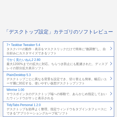
「デスクトップ設定」カテゴリのソフトレビュー
7+ Taskbar Tweaker 5.4
タスクバーの動作・表示をマスクスリックだけで簡単に“微調整”し、自
分好みにカスタマイズできるソフト
でかく見たいねん2 2.80
最大1200%までの拡大に対応。ちらつき防止にも配慮された、ディスプ
レイの部分拡大表示ソフト
PlainDesktop 5.3
デスクトップごとに異なる背景を設定でき、切り替えも簡単。幅広いユ
ーザ層に対応する、使いやすい仮想デスクトップソフト
Winrise 1.00
マウスポインタのデスクトップ端への移動で、あらかじめ指定しておい
たウィンドウがサッと表示される
TidyTabs Personal 1.2.0
デスクトップを効率よく整理。指定ウィンドウをタブインタフェースに
できる“アプリケーショングループ化”ソフト