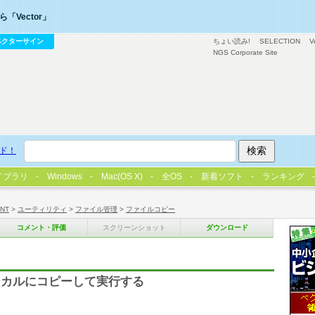
「Vector」
ベクターサイン
ちょい読み!
SELECTION
V
NGS Corporate Site
ド！
イブラリ
Windows
Mac(OS X)
全OS
新着ソフト
ランキング
/NT
>
ユーティリティ
>
ファイル管理
>
ファイルコピー
コメント・評価
スクリーンショット
ダウンロード
ーカルにコピーして実行する