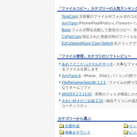
「ファイルコピー」カテゴリーの人気ランキン
TeraCopy
大容量のファイルやフォルダのコピ
AnyTrans
iPhone/iPad/iPodから i
fkopii
フォルダ間を比較して差分のコピー、
CsFileCopy
指定された更新日時のファイルを
EzCpSelect(Easy Copy Select)
右クリックで
「ファイル管理」カテゴリのソフトレビュー
あれ？どこだっけマルチサーチ
- 大事なフ
るファイルを探します
AnyTrans 8
- iPhone、iPadとパソコ
FileRenamerSpecific 1.1.1
- ファイルの持つ
なリネームソフト
dINDEX.2 2.13.00
- 実際のフォルダ構造に
きれい好きのごみ箱 2.10
- 独自アイコンの
ユーティリティ
カテゴリーから選ぶ
文書作成
イン
画像＆サウンド
ビジ