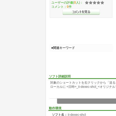
ユーザーの評価(
0
人)：
コメント：
0
件
■関連キーワード
ソフト詳細説明
対象のショートカットを右クリックから「送る
ローカルに <日時>_ii-dexec-shct_<
動作環境
ソフト名：
ii-dexec-shct