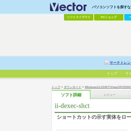
パソコンソフトを探すなら
ソフトライブラリ
PCショップ
サーチトレン
トップ
ラ
トップ
>
ダウンロード
>
Windows11/10/8/7/Vista/XP/2000
ソフト詳細
レビュー
ii-dexec-shct
ショートカットの示す実体をロ