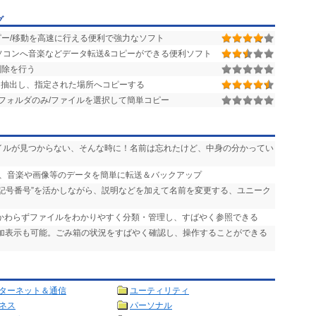
グ
ー/移動を高速に行える便利で強力なソフト
Tunesやパソコンへ音楽などデータ転送&コピーができる便利ソフト
削除を行う
抽出し、指定された場所へコピーする
フォルダのみ/ファイルを選択して簡単コピー
ァイルが見つからない、そんな時に！名前は忘れたけど、中身の分かってい
ンの間で、音楽や画像等のデータを簡単に転送＆バックアップ
“記号番号”を活かしながら、説明などを加えて名前を変更する、ユニーク
かかわらずファイルをわかりやすく分類・管理し、すばやく参照できる
追加表示も可能。ごみ箱の状況をすばやく確認し、操作することができる
ターネット＆通信
ユーティリティ
ネス
パーソナル