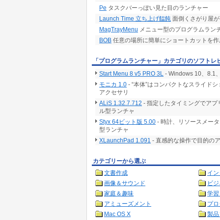
Pe
タスクバーっぽい見た目のランチャー
Launch Time 立ち上げ饂飩
面倒くさがり屋が
MagTrayMenu
メニュー型のプログラムランチ
BOB
任意の場所に簡単にショートカットを作
「プログラムランチャー」カテゴリのソフトレ
Start Menu 8 v5 PRO 3L
- Windows 10
モニカ 1.0
- “本体”はコンパクトなスライ
アクセサリ
ALiS 1.32.7.712
- 指定したタイミングでア
ル型ランチャ
Styx 64ビット版 5.00
- 時計、リソースメー
型ランチャ
XLaunchPad 1.091
- 直感的な操作で目的のアイ
カテゴリーから選ぶ
文書作成
イン
画像＆サウンド
ビジ
家庭＆趣味
学習
アミューズメント
プロ
Mac OS X
製品