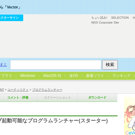
「Vector」
ベクターサイン
ちょい読み!
SELECTION
V
NGS Corporate Site
ド！
イブラリ
Windows
Mac(OS X)
全OS
新着ソフト
ランキング
/NT
>
ユーティリティ
>
プログラムランチャー
コメント・評価
スクリーンショット
ダウンロード
プ起動可能なプログラムランチャー(スターター)