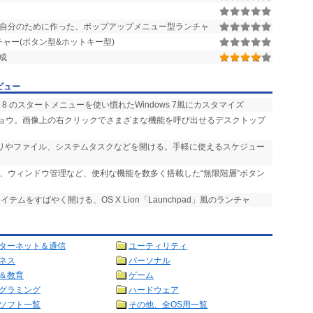
自分のために作った、ポップアップメニュー型ランチャ
ャー(ボタン型&ホットキー型)
成
ビュー
、8.1、8 のスタートメニューを使い慣れたWindows 7風にカスタマイズ
ドショウ。画像上の右クリックでさまざまな機能を呼び出せるデスクトップ
プリやファイル、システムタスクなどを開ける。手軽に使えるスケジュー
タ、ウィンドウ管理など、便利な機能を数多く搭載した“無限階層”ボタン
テムをすばやく開ける、OS X Lion「Launchpad」風のランチャ
ターネット＆通信
ユーティリティ
ネス
パーソナル
＆教育
ゲーム
グラミング
ハードウェア
ソフト一覧
その他、全OS用一覧