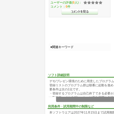
ユーザーの評価(
0
人)：
コメント：
0
件
■関連キーワード
ソフト詳細説明
デモ/プレゼン環境のために用意したプログラム
登録リストのプログラム群は順番に起動を進め
要条件は次の2点です。
・登録するプログラムは自己終了できる必要が
・動画ファイルのプレーヤーは再生後閉じる設定が可能
r, MPC-BE)
利用条件・試用期間中の制限など
本ソフトウエアは2027年11月15日まで試用