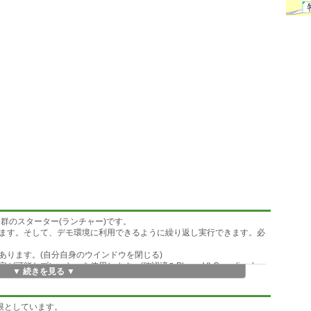
群のスターター(ランチャー)です。
ます。そして、デモ環境に利用できるように繰り返し実行できます。必
あります。(自分自身のウインドウを閉じる)
なプレーヤーを使用します。(確認済みPlayer:VLC media playe
▼ 続きを見る ▼
期限としています。