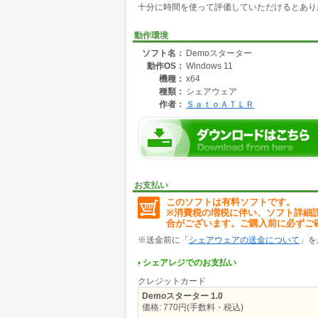
十分に時間を使って評価していただけるとあり
動作環境
ソフト名：
Demoスターター
動作OS：
Windows 11
機種：
x64
種類：
シェアウェア
作者：
ＳａｔｏＡＴＬＲ
お支払い
このソフトは有料ソフトです。
※消費税の増税に伴い、ソフト詳細
合がございます。ご購入前に必ずご
※送金前に「
シェアウェアの送金について
」を
シェアレジでのお支払い
クレジットカード
Demoスターター 1.0
価格: 770円(手数料・税込)