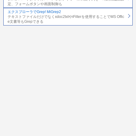
定、フォームボタンや画面制御も
エクスプローラでGrep! MiGrep2
テキストファイルだけでなくxdoc2txtやiFilterを使用することでMS Offic
e文書等もGrepできる