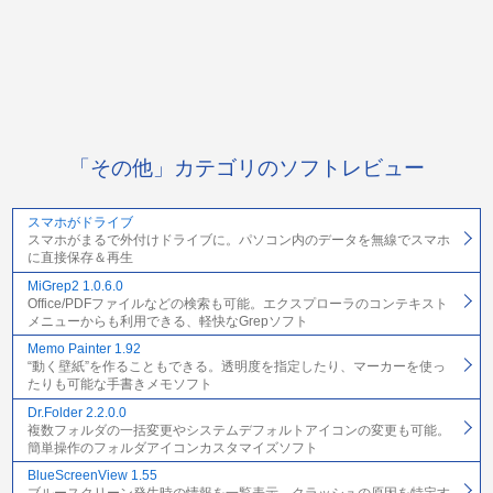
「その他」カテゴリのソフトレビュー
スマホがドライブ
スマホがまるで外付けドライブに。パソコン内のデータを無線でスマホ
に直接保存＆再生
MiGrep2 1.0.6.0
Office/PDFファイルなどの検索も可能。エクスプローラのコンテキスト
メニューからも利用できる、軽快なGrepソフト
Memo Painter 1.92
“動く壁紙”を作ることもできる。透明度を指定したり、マーカーを使っ
たりも可能な手書きメモソフト
Dr.Folder 2.2.0.0
複数フォルダの一括変更やシステムデフォルトアイコンの変更も可能。
簡単操作のフォルダアイコンカスタマイズソフト
BlueScreenView 1.55