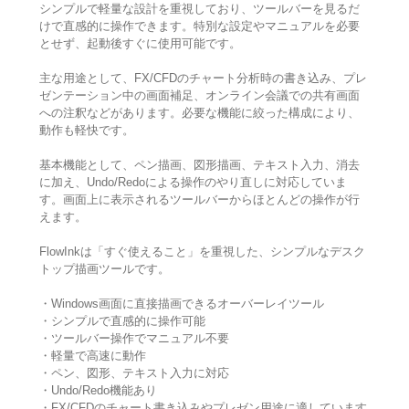
シンプルで軽量な設計を重視しており、ツールバーを見るだ
けで直感的に操作できます。特別な設定やマニュアルを必要
とせず、起動後すぐに使用可能です。
主な用途として、FX/CFDのチャート分析時の書き込み、プレ
ゼンテーション中の画面補足、オンライン会議での共有画面
への注釈などがあります。必要な機能に絞った構成により、
動作も軽快です。
基本機能として、ペン描画、図形描画、テキスト入力、消去
に加え、Undo/Redoによる操作のやり直しに対応していま
す。画面上に表示されるツールバーからほとんどの操作が行
えます。
FlowInkは「すぐ使えること」を重視した、シンプルなデスク
トップ描画ツールです。
・Windows画面に直接描画できるオーバーレイツール
・シンプルで直感的に操作可能
・ツールバー操作でマニュアル不要
・軽量で高速に動作
・ペン、図形、テキスト入力に対応
・Undo/Redo機能あり
・FX/CFDのチャート書き込みやプレゼン用途に適しています