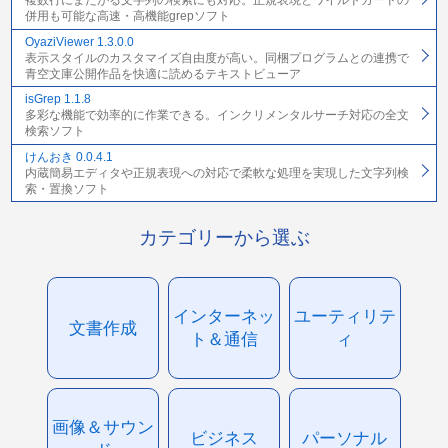
複数行にまたがる文字列の検索にも対応。正規表現とワイルドカードの
併用も可能な高速・高機能grepソフト
OyaziViewer 1.3.0.0
表示スタイルのカスタマイズ自由度が高い。同梱プログラムとの連携で
青空文庫公開作品を快適に読めるテキストビューア
isGrep 1.1.8
多彩な機能で効率的に作業できる。インクリメンタルサーチ対応の全文
検索ソフト
けんおき 0.0.4.1
内蔵簡易エディタや正規表現への対応で柔軟な処理を実現した文字列検
索・置換ソフト
カテゴリーから選ぶ
インターネッ
ユーティリテ
文書作成
ト＆通信
ィ
画像＆サウン
ビジネス
パーソナル