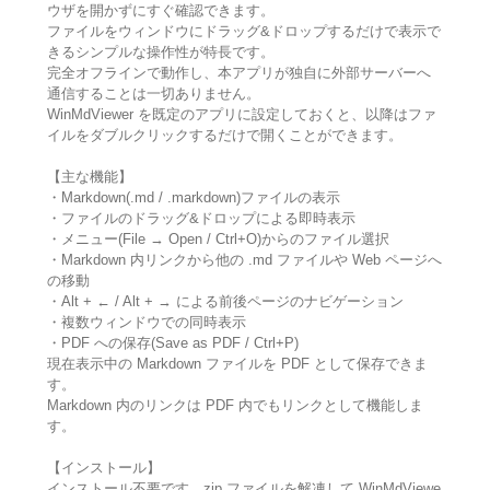
ウザを開かずにすぐ確認できます。
ファイルをウィンドウにドラッグ&ドロップするだけで表示で
きるシンプルな操作性が特長です。
完全オフラインで動作し、本アプリが独自に外部サーバーへ
通信することは一切ありません。
WinMdViewer を既定のアプリに設定しておくと、以降はファ
イルをダブルクリックするだけで開くことができます。
【主な機能】
・Markdown(.md / .markdown)ファイルの表示
・ファイルのドラッグ&ドロップによる即時表示
・メニュー(File → Open / Ctrl+O)からのファイル選択
・Markdown 内リンクから他の .md ファイルや Web ページへ
の移動
・Alt + ← / Alt + → による前後ページのナビゲーション
・複数ウィンドウでの同時表示
・PDF への保存(Save as PDF / Ctrl+P)
現在表示中の Markdown ファイルを PDF として保存できま
す。
Markdown 内のリンクは PDF 内でもリンクとして機能しま
す。
【インストール】
インストール不要です。zip ファイルを解凍して WinMdViewe