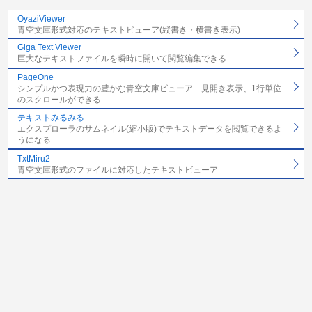
OyaziViewer
青空文庫形式対応のテキストビューア(縦書き・横書き表示)
Giga Text Viewer
巨大なテキストファイルを瞬時に開いて閲覧編集できる
PageOne
シンプルかつ表現力の豊かな青空文庫ビューア 見開き表示、1行単位
のスクロールができる
テキストみるみる
エクスプローラのサムネイル(縮小版)でテキストデータを閲覧できるよ
うになる
TxtMiru2
青空文庫形式のファイルに対応したテキストビューア