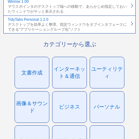
Winrise 1.00
マウスポインタのデスクトップ端への移動で、あらかじめ指定しておい
たウィンドウがサッと表示される
TidyTabs Personal 1.2.0
デスクトップを効率よく整理。指定ウィンドウをタブインタフェースに
できる“アプリケーショングループ化”ソフト
カテゴリーから選ぶ
インターネッ
ユーティリテ
文書作成
ト＆通信
ィ
画像＆サウン
ビジネス
パーソナル
ド