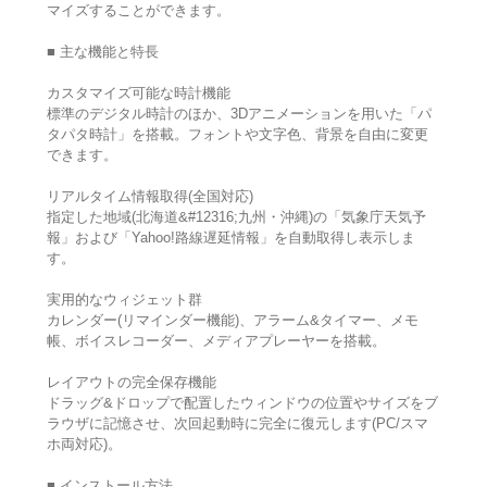
マイズすることができます。
■ 主な機能と特長
カスタマイズ可能な時計機能
標準のデジタル時計のほか、3Dアニメーションを用いた「パ
タパタ時計」を搭載。フォントや文字色、背景を自由に変更
できます。
リアルタイム情報取得(全国対応)
指定した地域(北海道&#12316;九州・沖縄)の「気象庁天気予
報」および「Yahoo!路線遅延情報」を自動取得し表示しま
す。
実用的なウィジェット群
カレンダー(リマインダー機能)、アラーム&タイマー、メモ
帳、ボイスレコーダー、メディアプレーヤーを搭載。
レイアウトの完全保存機能
ドラッグ&ドロップで配置したウィンドウの位置やサイズをブ
ラウザに記憶させ、次回起動時に完全に復元します(PC/スマ
ホ両対応)。
■ インストール方法