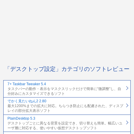
「デスクトップ設定」カテゴリのソフトレビュー
7+ Taskbar Tweaker 5.4
タスクバーの動作・表示をマスクスリックだけで簡単に“微調整”し、自
分好みにカスタマイズできるソフト
でかく見たいねん2 2.80
最大1200%までの拡大に対応。ちらつき防止にも配慮された、ディスプ
レイの部分拡大表示ソフト
PlainDesktop 5.3
デスクトップごとに異なる背景を設定でき、切り替えも簡単。幅広いユ
ーザ層に対応する、使いやすい仮想デスクトップソフト