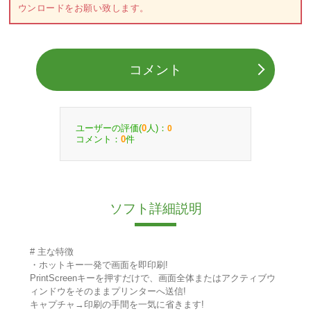
ウンロードをお願い致します。
コメント
ユーザーの評価(
人)：
0
0
コメント：
件
0
ソフト詳細説明
# 主な特徴
・ホットキー一発で画面を即印刷!
PrintScreenキーを押すだけで、画面全体またはアクティブウ
ィンドウをそのままプリンターへ送信!
キャプチャ→印刷の手間を一気に省きます!