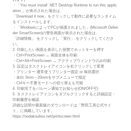
・「You must install .NET Desktop Runtime to run this appilc
ation.」が表示された場合は、
「Download it now」をクリックして動作に必要なランタイム
をインストールします。
・「WindowsによってPCが保護されました」(Microsoft Defen
der SmartScreen)の警告画面が表示された場合は、
「詳細情報」 をクリックし「実行」 をクリックしてくださ
い。
2. 印刷したい画面を表示した状態でホットキーを押す
・Ctrl+PrintScreen → 画面全体を印刷
・Ctrl+Alt+PrintScreen → アクティブウィンドウのみ印刷
3. 設定はタスクトレイアイコンを右クリックして変更
・プリンター:通常使うプリンター固定 or 毎回選択
・余白:3mm～20mmをサブメニューで指定
・Ctrlキー不要モードへの切り替えも可能
4. 印刷完了をバルーン通知でお知らせ(ON/OFF可)
5. タスクトレイアイコンをダブルクリックすると詳細設定・
印刷履歴を確認
詳細な説明や最新版のダウンロードは「野田工房公式サイ
ト」に掲載しています。
https://nodakoubou.net/printscreen.html