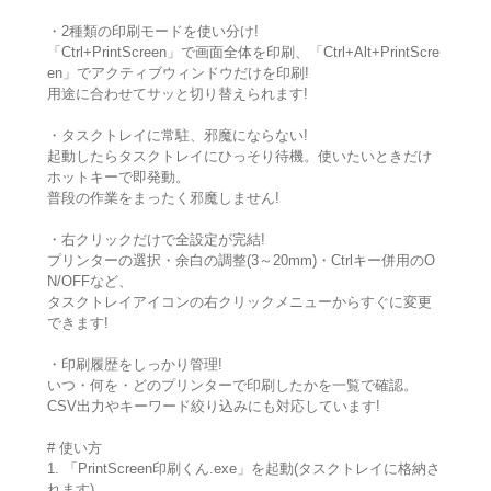
・2種類の印刷モードを使い分け!
「Ctrl+PrintScreen」で画面全体を印刷、「Ctrl+Alt+PrintScre
en」でアクティブウィンドウだけを印刷!
用途に合わせてサッと切り替えられます!
・タスクトレイに常駐、邪魔にならない!
起動したらタスクトレイにひっそり待機。使いたいときだけ
ホットキーで即発動。
普段の作業をまったく邪魔しません!
・右クリックだけで全設定が完結!
プリンターの選択・余白の調整(3～20mm)・Ctrlキー併用のO
N/OFFなど、
タスクトレイアイコンの右クリックメニューからすぐに変更
できます!
・印刷履歴をしっかり管理!
いつ・何を・どのプリンターで印刷したかを一覧で確認。
CSV出力やキーワード絞り込みにも対応しています!
# 使い方
1. 「PrintScreen印刷くん.exe」を起動(タスクトレイに格納さ
れます)