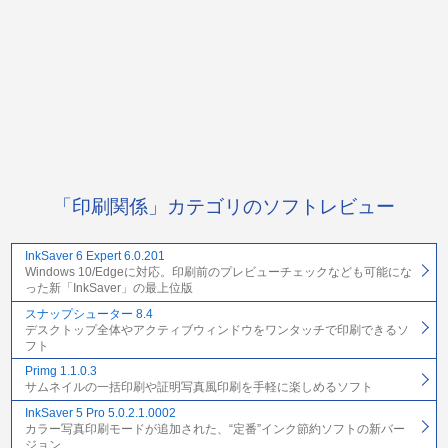
「印刷関係」カテゴリのソフトレビュー
InkSaver 6 Expert 6.0.201
Windows 10/Edgeに対応。印刷前のプレビューチェックなども可能にな
った新「InkSaver」の最上位版
スナップシューター 8.4
デスクトップ全体やアクティブウィンドウをワンタッチで印刷できるソ
フト
Primg 1.1.0.3
サムネイルの一括印刷や証明写真風印刷を手軽に楽しめるソフト
InkSaver 5 Pro 5.0.2.1.0002
カラー写真印刷モードが追加された、“定番”インク節約ソフトの新バー
ジョン