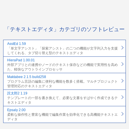
「テキストエディタ」カテゴリのソフトレビュー
AsstEd 1.59
「単文字アシスト」「探索アシスト」の二つの機能が文字列入力を支援
してくれる、タブ切り替え型のテキストエディタ
HieraPad 1.00.01
外部アプリとの連携やノードのテキスト保存などの機能で実用性を高め
た、軽快なアウトラインプロセッサ
Maktabee 2.1.5 build258
プログラム言語の編集に便利な機能を数多く搭載。マルチプロジェクト
管理対応のテキストエディタ
詫太郎2 1.19
テンプレートの一部を書き換えて、必要な文書をすばやく作成できるテ
キストエディタ
Epsaly 2.00
柔軟な操作性と豊富な機能で編集作業を効率化できる高機能テキストエ
ディタ