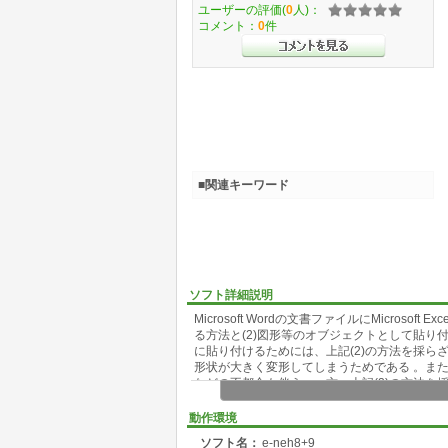
ユーザーの評価(
0
人)：
コメント：
0
件
■関連キーワード
ソフト詳細説明
Microsoft Wordの文書ファイルにMicros
る方法と(2)図形等のオブジェクトとして貼り付
に貼り付けるためには、上記(2)の方法を採ら
形状が大きく変形してしまうためである 。ま
などの不都合も伴う。一方、上記(2)の方法
変強力な文字検索やWordの優れた文章校正(
する上で無視できない弊害が生じてしまうこと
動作環境
このようなことから、本ツールは、Excel表
ソフト名：
e-neh8+9
るだけ同一になるようにWord表として再構成