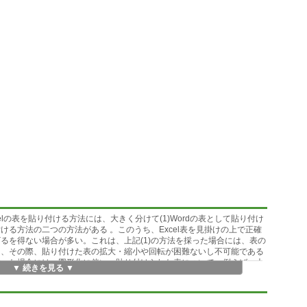
oft Excelの表を貼り付ける方法には、大きく分けて(1)Wordの表として貼り付け
ける方法の二つの方法がある 。このうち、Excel表を見掛けの上で正確
ざるを得ない場合が多い。これは、上記(1)の方法を採った場合には、表の
た、その際、貼り付けた表の拡大・縮小や回転が困難ないし不可能である
を採った場合には、図形化に伴い、貼り付けられた表について、例えば、大
▼ 続きを見る ▼
校閲)機能である比較オプションの対象外になってしまうなど、Wordを活用
になる。
をそのセルの大きさや形状を極力変えずにWord文書において見掛け上でき
することを目的とするものである。その基本的な手法は、Excel表の各セ