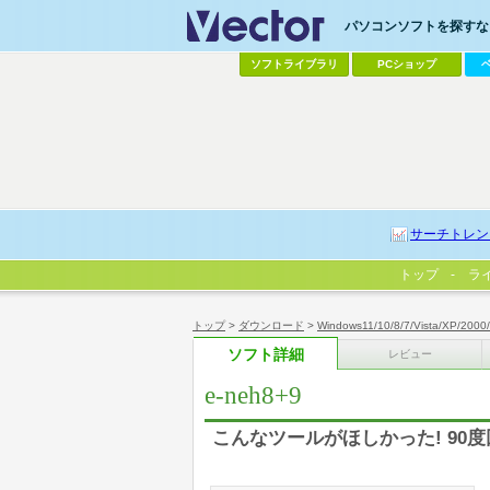
パソコンソフトを探すなら
ソフトライブラリ
PCショップ
サーチトレン
トップ
ラ
トップ
>
ダウンロード
>
Windows11/10/8/7/Vista/XP/2000
ソフト詳細
レビュー
e-neh8+9
こんなツールがほしかった! 90度回