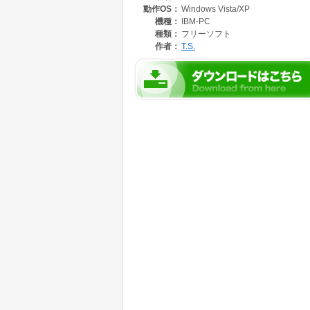
動作OS：
Windows Vista/XP
ルを一つずつWord表の対応セルに変換する と
式は完全に一致しないためなるべく近似する書
機種：
IBM-PC
なお、本ツールは、Word表のレイアウトの自由
種類：
フリーソフト
り付ける機能(「縦貼付け」という。)も提供し
作者：
T.S.