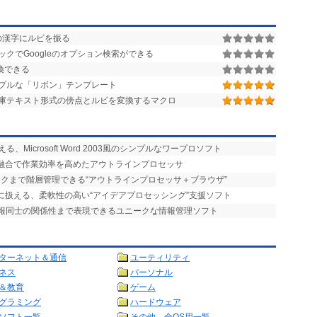
の漢字にルビを振る
ックでGoogleのオプション検索ができる
換できる
プルな「リボン」テンプレート
庫テキスト形式の傍点とルビを変換するマクロ
、Microsoft Word 2003風のシンプルなワープロソフト
の融合で作業効率を高めたアウトラインプロセッサ
ークまで階層管理できる“アウトラインプロセッサ＋ブラウザ”
に扱える、柔軟性の高い“アイデアプロセッシング”支援ソフト
情報同士の関係性まで表現できるユニークな情報管理ソフト
ターネット＆通信
ユーティリティ
ネス
パーソナル
＆教育
ゲーム
グラミング
ハードウェア