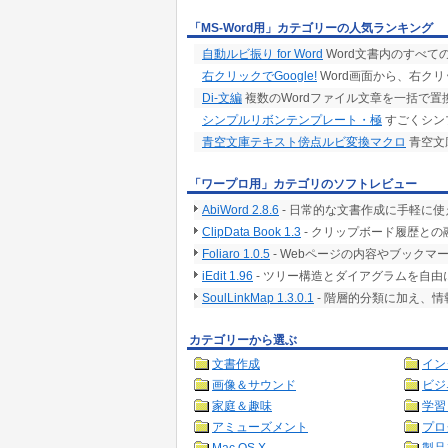
「MS-Word用」カテゴリーの人気ランキング
自動ルビ振り for Word
Word文書内のすべて
右クリックでGoogle!
Word画面から、右クリ
Di-文編
複数のWordファイル文章を一括で置
シンプルリボンテンプレート・極
すごくシン
青空文庫テキスト傍点ルビ変換マクロ
青空文
「ワープロ用」カテゴリのソフトレビュー
AbiWord 2.8.6
- 日常的な文書作成に手軽に使える
ClipData Book 1.3
- クリップボード履歴と
Foliaro 1.0.5
- Webページの内容やブックマ
iEdit 1.96
- ツリー構造とダイアグラムを自由
SoulLinkMap 1.3.0.1
- 階層的分類に加え、
カテゴリーから選ぶ
文書作成
イン
画像＆サウンド
ビジ
家庭＆趣味
学習
アミューズメント
プロ