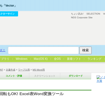
「Vector」
ベクターサイン
ちょい読み!
SELECTION
V
NGS Corporate Site
ド！
イブラリ
Windows
Mac(OS X)
全OS
新着ソフト
ランキング
/NT
>
文書作成
>
ワープロ用
>
MS-Word用
コメント・評価
スクリーンショット
ダウンロード
転もOK! Excel表Word変換ツール