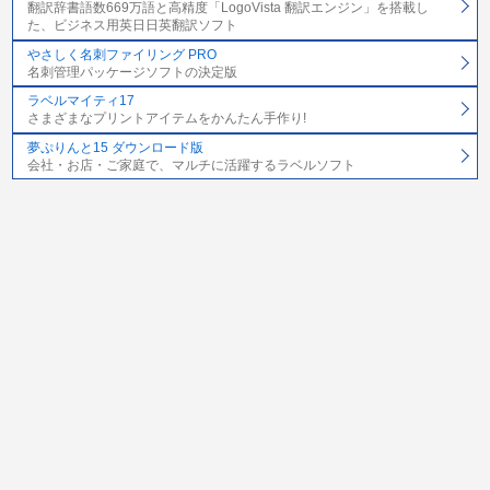
翻訳辞書語数669万語と高精度「LogoVista 翻訳エンジン」を搭載し
た、ビジネス用英日日英翻訳ソフト
やさしく名刺ファイリング PRO
名刺管理パッケージソフトの決定版
ラベルマイティ17
さまざまなプリントアイテムをかんたん手作り!
夢ぷりんと15 ダウンロード版
会社・お店・ご家庭で、マルチに活躍するラベルソフト