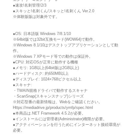
●速攻!名刺管理/2/3
●スキッと!名刺くん/スキッと!名刺くん Ver.2.0
※体験版版は対象外です。
●OS: 日本語版 Windows 7/8.1/10
※64bit版では32bit互換モード(WOW64)で動作。
※Windows 8.1/10はデスクトップアプリケーションとして動
作。
※Windows 7 XPモード等での動作は保証外。
●CPU: 対応OSが正常に動作する機種
●メモリ: 1GB以上(64bit版は2GB以上)
●ハードディスク: 約650MB以上
●ディスプレイ: 1024×768ピクセル以上
●スキャナ:
・TWAIN規格ドライバで動作するスキャナ
・ScanSnap(スキャンスナップ)シリーズ
※対応型番の最新情報は、Webをご確認ください。
Https://mediadrive.jp/products/ymfp/spec.html
●本商品は.NET Framework 4.5.2が必要。
●インストールには管理者(Administrator)権限が必要。
●アクティベーションを行うためにインターネット接続環境が
必要。