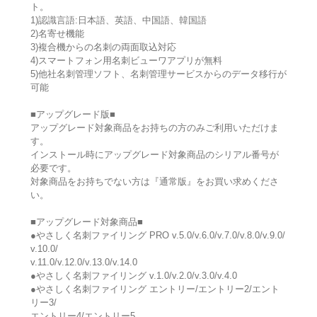
ト。
1)認識言語:日本語、英語、中国語、韓国語
2)名寄せ機能
3)複合機からの名刺の両面取込対応
4)スマートフォン用名刺ビューワアプリが無料
5)他社名刺管理ソフト、名刺管理サービスからのデータ移行が
可能
■アップグレード版■
アップグレード対象商品をお持ちの方のみご利用いただけま
す。
インストール時にアップグレード対象商品のシリアル番号が
必要です。
対象商品をお持ちでない方は『通常版』をお買い求めくださ
い。
■アップグレード対象商品■
●やさしく名刺ファイリング PRO v.5.0/v.6.0/v.7.0/v.8.0/v.9.0/
v.10.0/
v.11.0/v.12.0/v.13.0/v.14.0
●やさしく名刺ファイリング v.1.0/v.2.0/v.3.0/v.4.0
●やさしく名刺ファイリング エントリー/エントリー2/エント
リー3/
エントリー4/エントリー5