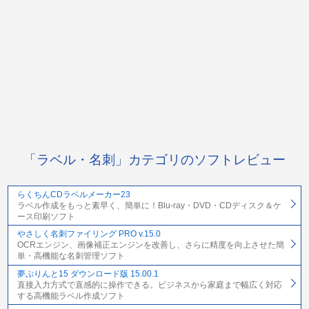
「ラベル・名刺」カテゴリのソフトレビュー
らくちんCDラベルメーカー23
ラベル作成をもっと素早く、簡単に！Blu-ray・DVD・CDディスク＆ケ
ース印刷ソフト
やさしく名刺ファイリング PRO v.15.0
OCRエンジン、画像補正エンジンを改善し、さらに精度を向上させた簡
単・高機能な名刺管理ソフト
夢ぷりんと15 ダウンロード版 15.00.1
直接入力方式で直感的に操作できる。ビジネスから家庭まで幅広く対応
する高機能ラベル作成ソフト