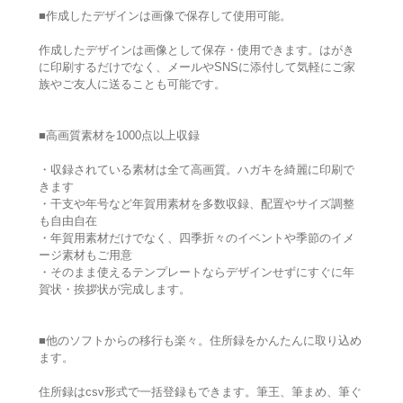
■作成したデザインは画像で保存して使用可能。
作成したデザインは画像として保存・使用できます。はがき
に印刷するだけでなく、メールやSNSに添付して気軽にご家
族やご友人に送ることも可能です。
■高画質素材を1000点以上収録
・収録されている素材は全て高画質。ハガキを綺麗に印刷で
きます
・干支や年号など年賀用素材を多数収録、配置やサイズ調整
も自由自在
・年賀用素材だけでなく、四季折々のイベントや季節のイメ
ージ素材もご用意
・そのまま使えるテンプレートならデザインせずにすぐに年
賀状・挨拶状が完成します。
■他のソフトからの移行も楽々。住所録をかんたんに取り込め
ます。
住所録はcsv形式で一括登録もできます。筆王、筆まめ、筆ぐ