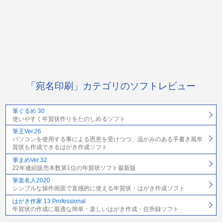
「宛名印刷」カテゴリのソフトレビュー
筆ぐるめ 30
使いやすく年賀状作りをたのしめるソフト
筆王Ver.26
パソコンを使用する事による恩恵を受けつつ、温かみのある手書き風年
賀状も作成できるはがき作成ソフト
筆まめVer.32
22年連続販売本数第1位の年賀状ソフト最新版
筆楽名人2020
シンプルな操作画面で直感的に使える年賀状・はがき作成ソフト
はがき作家 13 Professional
年賀状の作成に最適な簡単・楽しいはがき作成・住所録ソフト