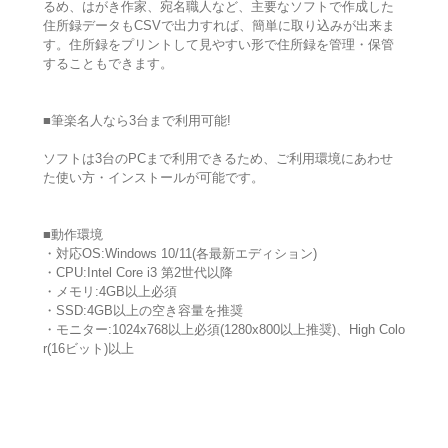
るめ、はがき作家、宛名職人など、主要なソフトで作成した
住所録データもCSVで出力すれば、簡単に取り込みが出来ま
す。住所録をプリントして見やすい形で住所録を管理・保管
することもできます。
■筆楽名人なら3台まで利用可能!
ソフトは3台のPCまで利用できるため、ご利用環境にあわせ
た使い方・インストールが可能です。
■動作環境
・対応OS:Windows 10/11(各最新エディション)
・CPU:Intel Core i3 第2世代以降
・メモリ:4GB以上必須
・SSD:4GB以上の空き容量を推奨
・モニター:1024x768以上必須(1280x800以上推奨)、High Colo
r(16ビット)以上