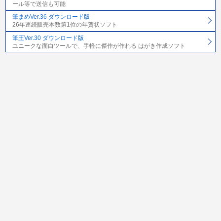
ール等で送信も可能
筆まめVer.36 ダウンロード版
26年連続販売本数第1位の年賀状ソフト
筆王Ver.30 ダウンロード版
ユニークな面白ツールで、手軽に傑作が作れる はがき作成ソフト