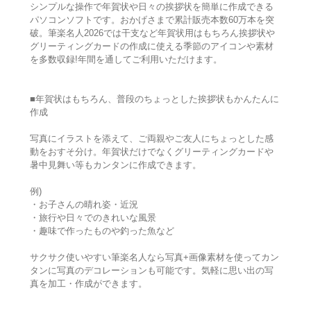
シンプルな操作で年賀状や日々の挨拶状を簡単に作成できる
パソコンソフトです。おかげさまで累計販売本数60万本を突
破。筆楽名人2026では干支など年賀状用はもちろん挨拶状や
グリーティングカードの作成に使える季節のアイコンや素材
を多数収録!年間を通してご利用いただけます。
■年賀状はもちろん、普段のちょっとした挨拶状もかんたんに
作成
写真にイラストを添えて、ご両親やご友人にちょっとした感
動をおすそ分け。年賀状だけでなくグリーティングカードや
暑中見舞い等もカンタンに作成できます。
例)
・お子さんの晴れ姿・近況
・旅行や日々でのきれいな風景
・趣味で作ったものや釣った魚など
サクサク使いやすい筆楽名人なら写真+画像素材を使ってカン
タンに写真のデコレーションも可能です。気軽に思い出の写
真を加工・作成ができます。