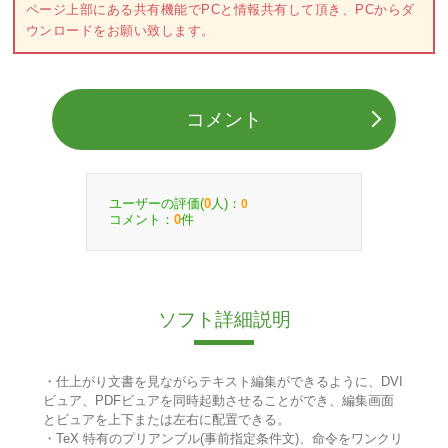
ページ上部にある共有機能でPCと情報共有して頂き、PCからダ
ウンロードをお願い致します。
コメント
ユーザーの評価(
人)：
0
0
コメント：
件
0
ソフト詳細説明
・仕上がり文書を見ながらテキスト編集ができるように、DVI
ビュア、PDFビュアを同時起動させることができ、編集画面
とビュアを上下または左右に配置できる。
・TeX 特有のプリアンブル(事前指定条件文)、命令をワンクリ