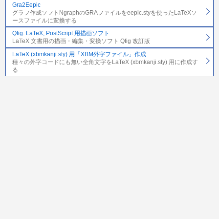
Gra2Eepic
グラフ作成ソフトNgraphのGRAファイルをeepic.styを使ったLaTeXソ
ースファイルに変換する
Qfig: LaTeX, PostScript 用描画ソフト
LaTeX 文書用の描画・編集・変換ソフト Qfig 改訂版
LaTeX (xbmkanji.sty) 用「XBM外字ファイル」作成
種々の外字コードにも無い全角文字をLaTeX (xbmkanji.sty) 用に作成す
る