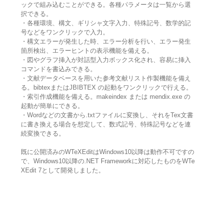
ックで組み込むことができる。各種パラメータは一覧から選
択できる。
・各種環境、構文、ギリシャ文字入力、特殊記号、数学的記
号などをワンクリックで入力。
・構文エラーが発生した時、エラー分析を行い、エラー発生
箇所検出、エラーヒントの表示機能を備える。
・図やグラフ挿入が対話型入力ボックス化され、容易に挿入
コマンドを書込みできる。
・文献データベースを用いた参考文献リスト作製機能を備え
る。bibtexまたはJBIBTEX の起動をワンクリックで行える。
・索引作成機能を備える。makeindex または mendix.exe の
起動が簡単にできる。
・Wordなどの文書から.txtファイルに変換し、それをTex文書
に書き換える場合を想定して、数式記号、特殊記号などを連
続変換できる。
既に公開済みのWTeXEditはWindows10以降は動作不可ですの
で、Windows10以降の.NET Frameworkに対応したものをWTe
XEdit 7として開発しました。