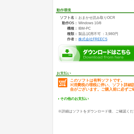
■対応OS:Windows 10/8.1
動作環境
■CPU・メモリ:上記OSが正常に動作するCPU
ソフト名：
おまかせ読み取りOCR
■必要ドライブ容量:70MB(インストール時)
動作OS：
Windows 10/8
■その他注意事項:インターネットへの接続環境必須
機種：
IBM-PC
種類：
製品:試用不可 ：3,980円
詳細は、https://pcshop.vector.co.jp/servi
作者：
株式会社FREECS
お支払い
このソフトは有料ソフトです。
※消費税の増税に伴い、ソフト詳細
合がございます。ご購入前に必ずご
その他のお支払い
※詳細はソフトをダウンロード後、ご確認くだ