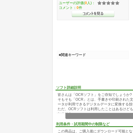
ユーザーの評価(
0
人)：
コメント：
0
件
■関連キーワード
ソフト詳細説明
皆さんは「OCRソフト」をご存知でしょうか?
そもそも「OCR」とは、手書きや印刷された
ータが利用できるデジタルデータに変換する技
ただ、OCRソフトは利用したことはあるけど
れません。
本ソフトは、OCRソフトとしては低価格に抑
ます。 使えば便利なOCRソフトが、こんな
利用条件・試用期間中の制限など
用ください。
この商品は、ご購入後にダウンロード可能とな