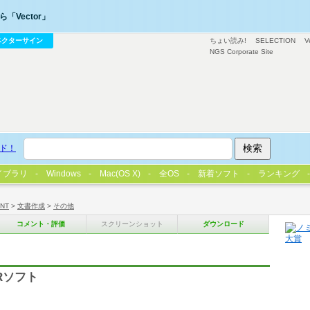
「Vector」
ベクターサイン
ちょい読み!
SELECTION
V
NGS Corporate Site
ド！
イブラリ
Windows
Mac(OS X)
全OS
新着ソフト
ランキング
/NT
>
文書作成
>
その他
コメント・評価
スクリーンショット
ダウンロード
Rソフト