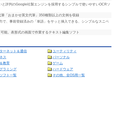
いと評判のGoogle社製エンジンを採用するシンプルで使いやすいOCRソ
代筆「おまかせ英文代筆」350種類以上の文例を収録
入力で、事前登録済みの「単語」をサッと挿入できる、シンプルなスニペ
理も可能。表形式の画面で作業するテキスト編集ソフト
ターネット＆通信
ユーティリティ
ネス
パーソナル
＆教育
ゲーム
グラミング
ハードウェア
ソフト一覧
その他、全OS用一覧