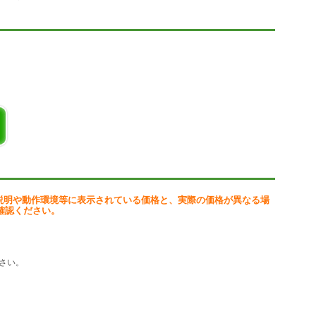
・メモリ
(ユーザー登録時)、スキャナ(TWAIN対応)
ce/catalogue/omakaseocr/ こちらをご覧ください。
説明や動作環境等に表示されている価格と、実際の価格が異なる場
確認ください。
さい。