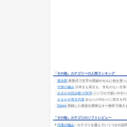
「その他」カテゴリーの人気ランキング
表次郎
表形式で文字や罫線やセルに色を塗っ
代筆の極み
日本文も英文も、失礼のない文章
おまかせ読み取りOCR
シンプルで使いやすい
おまかせ英文代筆
あなたの代わりに英文を代
Daigo
登録した単語を簡単なキー操作で挿入す
「その他」カテゴリのソフトレビュー
代筆の極み
- カテゴリを選んでいくつかの