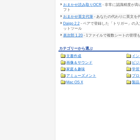
おまかせ読み取りOCR
- 非常に認識精度が高
フト
おまかせ英文代筆
- あなたの代わりに英文を
Daigo 2.2
- ペアで登録した「トリガー」の
ットツール
表次郎 1.20
- 1ファイルで複数シートの管
カテゴリーから選ぶ
文書作成
イン
画像＆サウンド
ビジ
家庭＆趣味
学習
アミューズメント
プロ
Mac OS X
製品