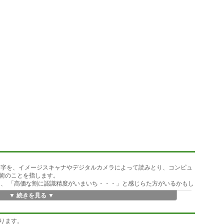
文字を、イメージスキャナやデジタルカメラによって読みとり、コンピュ
術のことを指します。
も、 「高価な割に認識精度がいまいち・・・」と感じらた方がいるかもし
▼ 続きを見る ▼
えつつ、機能的にも使い勝手も他社には引けを取らない製品となっており
にお手ごろ価格で手に入りますので、ご興味のある方は是非この機会にご利
ります。