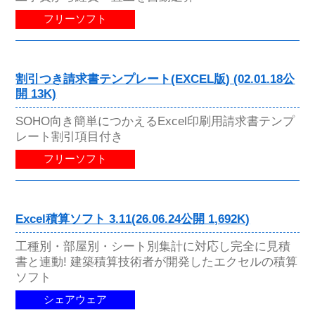
フリーソフト
割引つき請求書テンプレート(EXCEL版) (02.01.18公
開 13K)
SOHO向き簡単につかえるExcel印刷用請求書テンプ
レート割引項目付き
フリーソフト
Excel積算ソフト 3.11(26.06.24公開 1,692K)
工種別・部屋別・シート別集計に対応し完全に見積
書と連動! 建築積算技術者が開発したエクセルの積算
ソフト
シェアウェア