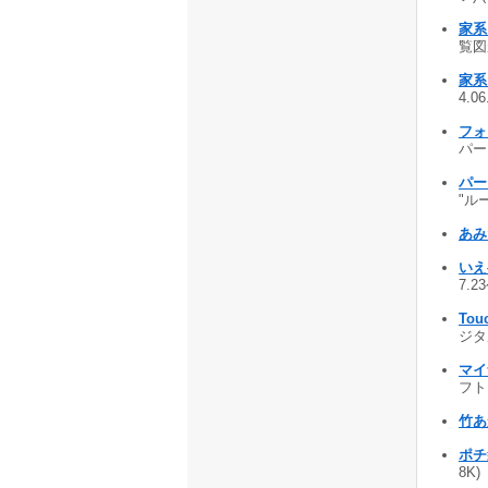
家系
覧図
家系図
4.0
フォ
パー
パーテ
"ル
あみだ
いえベ
7.2
Touc
ジタ
マイ
フト 
竹あ
ポチ
8K)