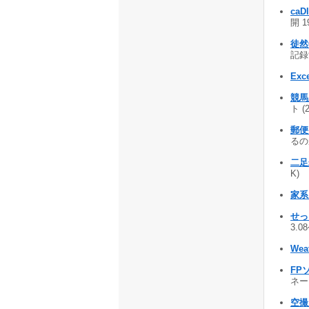
caD
開 1
徒然
記録
Exc
競馬
ト (
郵
るのが
二足
K)
家系
せっ
3.0
Wea
FP
ネー
空撮