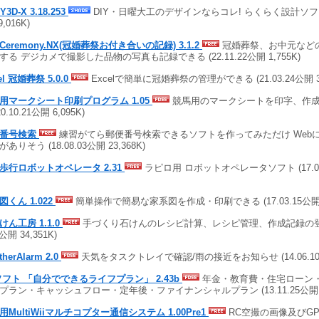
IY3D-X 3.18.253
DIY・日曜大工のデザインならコレ! らくらく設計ソフト (
9,016K)
Ceremony.NX(冠婚葬祭お付き合いの記録) 3.1.2
冠婚葬祭、お中元など
する デジカメで撮影した品物の写真も記録できる (22.11.22公開 1,755K)
el 冠婚葬祭 5.0.0
Excelで簡単に冠婚葬祭の管理ができる (21.03.24公開 3,
用マークシート印刷プログラム 1.05
競馬用のマークシートを印字、作
20.10.21公開 6,095K)
便番号検索
練習がてら郵便番号検索できるソフトを作ってみただけ Web
ありそう (18.08.03公開 23,368K)
歩行ロボットオペレータ 2.31
ラピロ用 ロボットオペレータソフト (17.05.
図くん 1.022
簡単操作で簡易な家系図を作成・印刷できる (17.03.15公開 6
けん工房 1.1.0
手づくり石けんのレシピ計算、レシピ管理、作成記録の登録と
8公開 34,351K)
therAlarm 2.0
天気をタスクトレイで確認/雨の接近をお知らせ (14.06.10公
ソフト 「自分でできるライフプラン」 2.43b
年金・教育費・住宅ローン
プラン・キャッシュフロー・定年後・ファイナンシャルプラン (13.11.25公開 1,
用MultiWiiマルチコプター通信システム 1.00Pre1
RC空撮の画像及びG