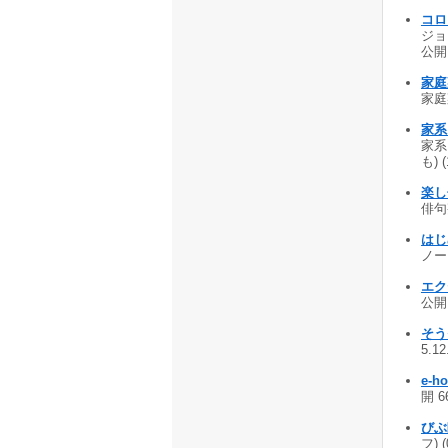
コロ
ジョ
公開 
家庭
家庭
家系図
家系
も) 
楽し句
俳句整
はじ
ノート
エク
公開 
そう
5.1
e-
開 6
びぶ朗
フ) 