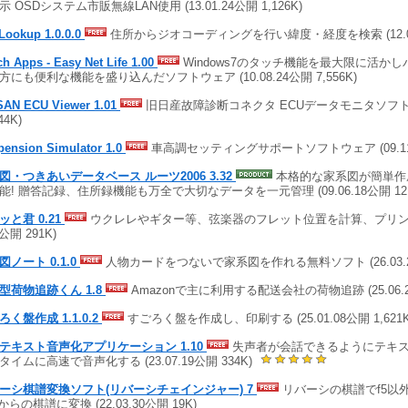
 OSDシステム市販無線LAN使用 (13.01.24公開 1,126K)
Lookup 1.0.0.0
住所からジオコーディングを行い緯度・経度を検索 (12.04.
h Apps - Easy Net Life 1.00
Windows7のタッチ機能を最大限に活か
方にも便利な機能を盛り込んだソフトウェア (10.08.24公開 7,556K)
SAN ECU Viewer 1.01
旧日産故障診断コネクタ ECUデータモニタソフト (0
44K)
pension Simulator 1.0
車高調セッティングサポートソフトウェア (09.11.1
図・つきあいデータベース ルーツ2006 3.32
本格的な家系図が簡単作成
能! 贈答記録、住所録機能も万全で大切なデータを一元管理 (09.06.18公開 12,2
ッと君 0.21
ウクレレやギター等、弦楽器のフレット位置を計算、プリントし
1公開 291K)
図ノート 0.1.0
人物カードをつないで家系図を作れる無料ソフト (26.03.25公
型荷物追跡くん 1.8
Amazonで主に利用する配送会社の荷物追跡 (25.06.25
ろく盤作成 1.1.0.2
すごろく盤を作成し、印刷する (25.01.08公開 1,621K
テキスト音声化アプリケーション 1.10
失声者が会話できるようにテキ
タイムに高速で音声化する (23.07.19公開 334K)
ーシ棋譜変換ソフト(リバーシチェインジャー) 7
リバーシの棋譜でf5以
からの棋譜に変換 (22.03.30公開 19K)