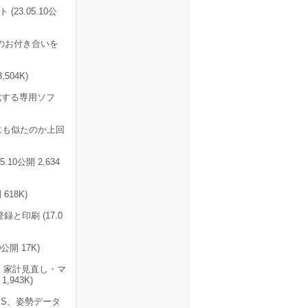
23.05.10公
のお付き合いを
504K)
成する専用ソフ
にも似たのか上回
10公開 2,634
18K)
印刷 (17.0
開 17K)
・家計見直し・マ
943K)
PS、姿勢データ