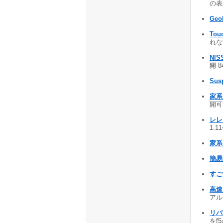
の表示
Geo
Touc
れな
NIS
開 8
Sus
家系
開可
レレ
1.1
家系
簡易
すご
高速
アル
リバ
をf5