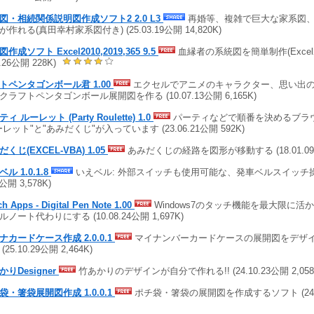
図・相続関係説明図作成ソフト2 2.0 L3
再婚等、複雑で巨大な家系図
が作れる(真田幸村家系図付き) (25.03.19公開 14,820K)
作成ソフト Excel2010,2019,365 9.5
血縁者の系統図を簡単制作(Excel201
6.26公開 228K)
トペンタゴンボール君 1.00
エクセルでアニメのキャラクター、思い出
クラフトペンタゴンボール展開図を作る (10.07.13公開 6,165K)
ィ ルーレット (Party Roulette) 1.0
パーティなどで順番を決めるブラ
ーレット"と"あみだくじ"が入っています (23.06.21公開 592K)
くじ(EXCEL-VBA) 1.05
あみだくじの経路を図形が移動する (18.01.09公
ル 1.0.1.8
いえベル: 外部スイッチも使用可能な、発車ベルスイッチ操作ア
3公開 3,578K)
h Apps - Digital Pen Note 1.00
Windows7のタッチ機能を最大限に活
ルノート代わりにする (10.08.24公開 1,697K)
ナカードケース作成 2.0.0.1
マイナンバーカードケースの展開図をデザイ
(25.10.29公開 2,464K)
かりDesigner
竹あかりのデザインが自分で作れる!! (24.10.23公開 2,058
袋・箸袋展開図作成 1.0.0.1
ポチ袋・箸袋の展開図を作成するソフト (24.01