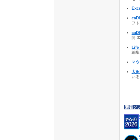
Ex
caD
フト
caD
開 3
Life
編集と
マウ
大田
いる
新着ソ