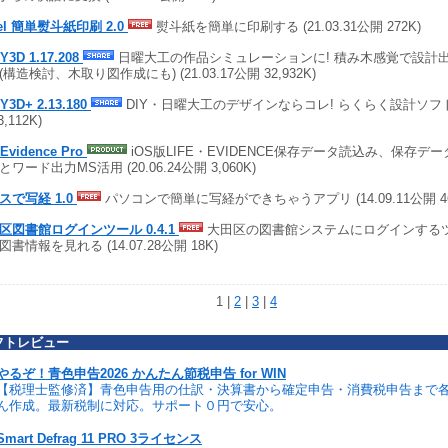
cel 簡単熨斗紙印刷 2.0
熨斗紙を簡単に印刷する (21.03.31公開 272K)
IY3D 1.17.208
日曜大工の作品シミュレーションに! 積み木感覚で設計出
(構造検討、木取り図作成にも) (21.03.17公開 32,932K)
IY3D+ 2.13.180
DIY・日曜大工のデザインならコレ! らくらく設計ソフト (2
3,112K)
 Evidence Pro
iOS版LIFE・EVIDENCE保存データ読込み、保存デ
ワード出力MS活用 (20.06.24公開 3,060K)
スで写経 1.0
パソコンで簡単に写経ができちゃうアプリ (14.09.11公開 46
区図書館ログインツール 0.4.1
大田区の図書館システムにログインするツ
図書情報を見れる (14.07.28公開 18K)
1 |
2
|
3
|
4
フトレビュー
やるぞ！青色申告2026 かんたん節税申告 for WIN
【税理士監修済】青色申告用の仕訳・決算書から確定申告・消費税申告まで
ん作成。最新税制に対応。サポート０円で安心。
Smart Defrag 11 PRO 3ライセンス