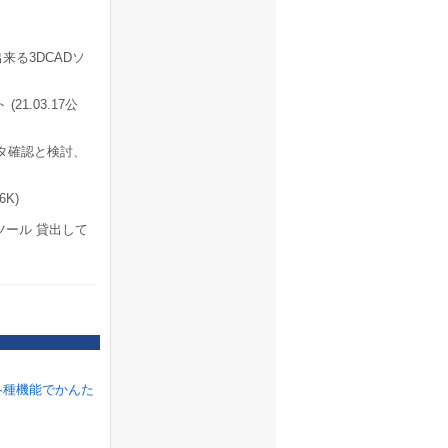
来る3DCADソ
1.03.17公
ータ確認と検討、
K)
ール 貸出して
各種機能でかんた