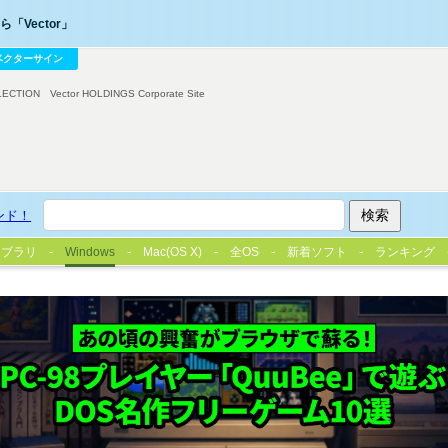
「Vector」
ベクターサイン
LECTION
Vector HOLDINGS Corporate Site
ンド！
イブラリ
Windows
Mac(OS X)
全OS
新着ソフト
ランキング