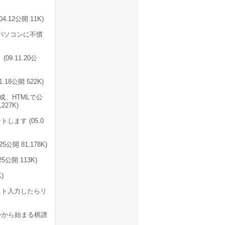
12公開 11K)
しパソコンに不慣
9.11.20公
8公開 522K)
、HTMLで公
27K)
ます (05.0
開 81,178K)
公開 113K)
)
スト入力したらリ
外から始まる棋譜