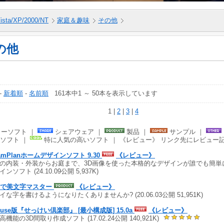
ista/XP/2000/NT
家庭＆趣味
その他
の他
-
新着順
-
名前順
161本中1 ～ 50本を表示しています
1 |
2
|
3
|
4
ーソフト ｜
シェアウェア ｜
製品 ｜
サンプル ｜
ソフト ｜
特に人気の高いソフト ｜ 《レビュー》 リンク先にレビュー
eamPlanホームデザインソフト 9.30
《レビュー》
の内装・外装からお庭まで、3D画像を使った本格的なデザインが誰でも簡単
ンソフト (24.10.09公開 5,937K)
日で美文字マスター
《レビュー》
イな字を書けるようになりたくありませんか? (20.06.03公開 51,951K)
house版『せっけい倶楽部』 [最小構成版] 15.0a
《レビュー》
高機能の3D間取り作成ソフト (17.02.24公開 140,921K)