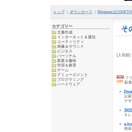
トップ
ダウンロード
Windows11/10/8/7/V
カテゴリー
そ
文書作成
インターネット＆通信
ユーティリティ
画像＆サウンド
ビジネス
[人気順] 
パーソナル
家庭＆趣味
学習＆教育
ゲーム
アミューズメント
フリ
プログラミング
新着
ハードウェア
Dr
お家
デザイ
30
キレ
e-
簡単