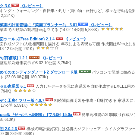
ク 3.0
《レビュー》
ギング・ウォーキング・自転車・釣り・買い物・旅行など、様々な行動を記録する (
2,334K)
菜園の計画管理に『菜園プランナー2』 3.01
《レビュー》
菜園での野菜の栽培計画を立てる (14.02.14公開 5,888K)
ツールズ(Free Edition) 2.1.4
《レビュー》
図作成ソフト(人物相関図も描ける 年表による表現も可能 作成図はWeb上に
(13.12.05公開 261K)
[評価版] 1.2.1
《レビュー》
理印刷短冊表示 (06.02.10公開 3,754K)
めてのエンディングノート2 ダウンロード版
パソコンで簡単に始める
 (23.03.08公開 180,073K)
セル家系図 6.1
入力したデータを元に家系図を自動作成するEXCEL用のソフト 
794K)
ぞく工房4 フリー版 4.0.7
相続関係説明図を作成・印刷できる 家系図にも
2.17公開 5,591K)
house版『せっけい倶楽部』 [フル版] 15.0a
簡単高機能の3D間取り作成ソフト 
68,610K)
 2.0.2.6
機械式時計愛好家には必携のソフトウェア・タイムグラファー
(09.06.23公開 368K)