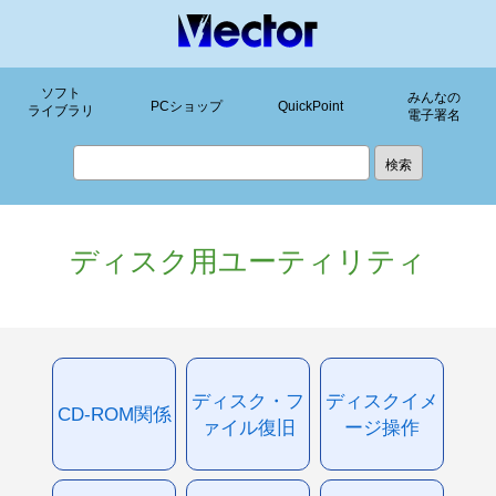
ソフト
みんなの
PCショップ
QuickPoint
ライブラリ
電子署名
ディスク用ユーティリティ
ディスク・フ
ディスクイメ
CD-ROM関係
ァイル復旧
ージ操作