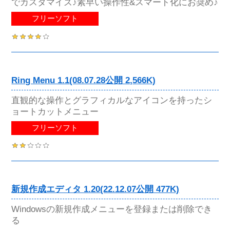
でカスタマイズ♪素早い操作性&スマート化にお奨め♪
フリーソフト
Ring Menu 1.1(08.07.28公開 2,566K)
直観的な操作とグラフィカルなアイコンを持ったシ
ョートカットメニュー
フリーソフト
新規作成エディタ 1.20(22.12.07公開 477K)
Windowsの新規作成メニューを登録または削除でき
る