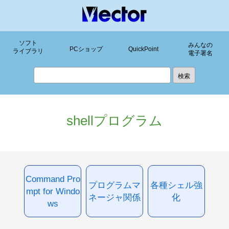
ソフト
みんなの
PCショップ
QuickPoint
ライブラリ
電子署名
shellプログラム
Command Pro
プログラムマ
各種シェル強
mpt for Windo
ネージャ関係
化
ws