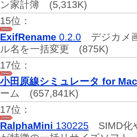
ン家計簿
(5,313K)
15位：
ExifRename
0.2.0
デジカメ画
ル名を一括変更
(875K)
17位：
小田原線シミュレータ for Ma
ーム
(657,841K)
17位：
RalphaMini
130225
SIMD