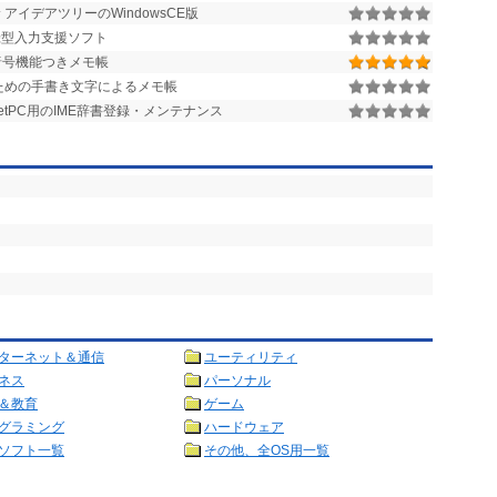
アイデアツリーのWindowsCE版
登録型入力支援ソフト
暗号機能つきメモ帳
ための手書き文字によるメモ帳
ketPC用のIME辞書登録・メンテナンス
ターネット＆通信
ユーティリティ
ネス
パーソナル
＆教育
ゲーム
グラミング
ハードウェア
ソフト一覧
その他、全OS用一覧