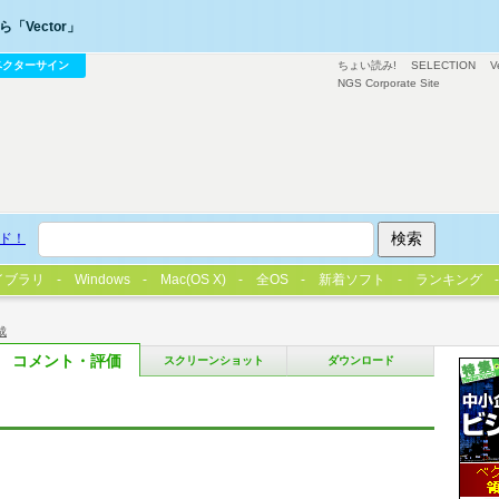
「Vector」
ベクターサイン
ちょい読み!
SELECTION
V
NGS Corporate Site
ド！
イブラリ
Windows
Mac(OS X)
全OS
新着ソフト
ランキング
成
コメント・評価
スクリーンショット
ダウンロード