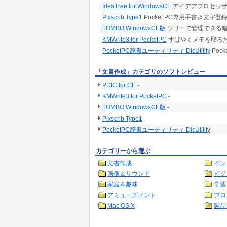
IdeaTree for WindowsCE
アイデアプロセッサ 
Pixscrib Type1
Pocket PC専用手書き文字
TOMBO WindowsCE版
ツリーで管理できる
KMWrite3 for PocketPC
すばやくメモを取る
PocketPC辞書ユーティリティ DicUtility
Poc
「文書作成」カテゴリのソフトレビュー
PDIC for CE
-
KMWrite3 for PocketPC
-
TOMBO WindowsCE版
-
Pixscrib Type1
-
PocketPC辞書ユーティリティ DicUtility
-
カテゴリーから選ぶ
文書作成
イン
画像＆サウンド
ビジ
家庭＆趣味
学習
アミューズメント
プロ
Mac OS X
製品