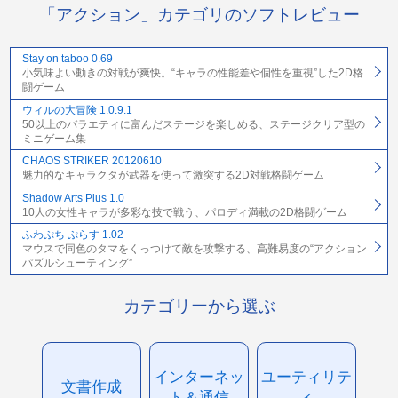
「アクション」カテゴリのソフトレビュー
Stay on taboo 0.69
小気味よい動きの対戦が爽快。“キャラの性能差や個性を重視”した2D格
闘ゲーム
ウィルの大冒険 1.0.9.1
50以上のバラエティに富んだステージを楽しめる、ステージクリア型の
ミニゲーム集
CHAOS STRIKER 20120610
魅力的なキャラクタが武器を使って激突する2D対戦格闘ゲーム
Shadow Arts Plus 1.0
10人の女性キャラが多彩な技で戦う、パロディ満載の2D格闘ゲーム
ふわぷち ぷらす 1.02
マウスで同色のタマをくっつけて敵を攻撃する、高難易度の“アクション
パズルシューティング”
カテゴリーから選ぶ
インターネッ
ユーティリテ
文書作成
ト＆通信
ィ