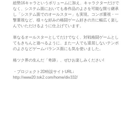
総勢16キャラというボリュームに加え、キャラクターだけで
なく、システム面においても各作品のよさを可能な限り継承
し「システム面でのオールスター」も実現。コンボ重視・一
撃重視など、様々な好みの格闘ゲーム好きの方に幅広く楽し
んでいただけるように仕上げています。
単なるオールスターとしてだけでなく、対戦格闘ゲームとし
てもきちんと遊べるように、また一人でも退屈しないテンポ
のよさなどゲームバランス面にも気を使いました。
格ツク界の生んだ「奇跡」、ぜひお楽しみください!
・プロジェクト2D特設サイトURL↓
http://www20.tok2.com/home/div332/