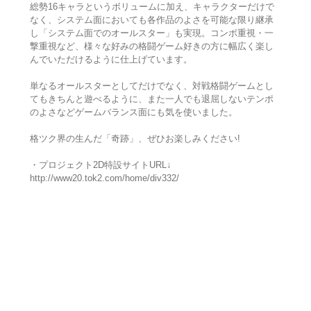
総勢16キャラというボリュームに加え、キャラクターだけで
なく、システム面においても各作品のよさを可能な限り継承
し「システム面でのオールスター」も実現。コンボ重視・一
撃重視など、様々な好みの格闘ゲーム好きの方に幅広く楽し
んでいただけるように仕上げています。
単なるオールスターとしてだけでなく、対戦格闘ゲームとし
てもきちんと遊べるように、また一人でも退屈しないテンポ
のよさなどゲームバランス面にも気を使いました。
格ツク界の生んだ「奇跡」、ぜひお楽しみください!
・プロジェクト2D特設サイトURL↓
http://www20.tok2.com/home/div332/