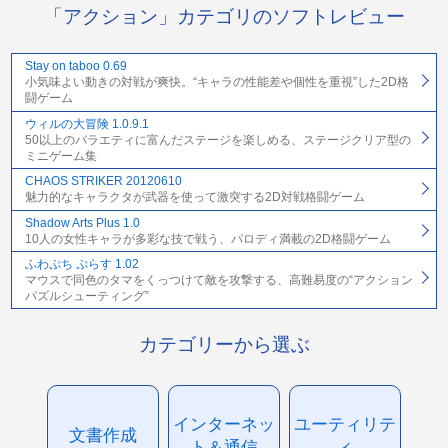
「アクション」カテゴリのソフトレビュー
Stay on taboo 0.69
小気味よい動きの対戦が爽快。“キャラの性能差や個性を重視”した2D格
闘ゲーム
ウィルの大冒険 1.0.9.1
50以上のバラエティに富んだステージを楽しめる、ステージクリア型の
ミニゲーム集
CHAOS STRIKER 20120610
魅力的なキャラクタが武器を使って激突する2D対戦格闘ゲーム
Shadow Arts Plus 1.0
10人の女性キャラが多彩な技で戦う、パロディ満載の2D格闘ゲーム
ふわぷち ぷらす 1.02
マウスで同色のタマをくっつけて敵を攻撃する、高難易度の“アクション
パズルシューティング”
カテゴリーから選ぶ
インターネッ
ユーティリテ
文書作成
ト＆通信
ィ