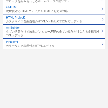
ブロックを組み合わせるホームページ作成ソフト
ez-HTML
次世代対応HTMLエディタ XHTMLにも完全対応
HTML Project2
カスタマイズ自由自在のHTML/XHTML/CSS2対応エディタ
AmBuilder
タブの切替だけで編集,プレビュー,FTPの全ての操作が行なえる多機能H
TMLエディタ
PicoHtml
カラーリング表示付きHTMLエディタ