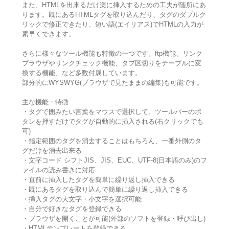
また、HTMLを出来るだけ楽に挿入するための工夫が随所にあ
ります。既にあるHTMLタグを取り込んだり、タグのダブルク
リックで修正できたり、短い語(エイリアス)でHTMLの入力が
素早くできます。
さらに様々なツール機能も特徴の一つです。ftp機能、リンク
ブラウザやリンクチェック機能、タブ区切りをテーブルに変
換する機能、など多数付属しています。
部分的にWYSWYG(ブラウザで見たままの編集)も可能です。
主な機能・特徴
・タグで囲みたい言葉をマウスで選択して、ツールバーのボ
タンを押すだけでタグが自動的に挿入される(右クリックでも
可)
・指定範囲のタグを消去することはもちろん、一番外側のタ
グだけを消去出来る
・文字コード シフトJIS、JIS、EUC、UTF-8(日本語のみ)のフ
ァイルの読み書きに対応
・直前に挿入したタグを簡単に繰り返し挿入できる
・既にあるタグを取り込んで簡単に繰り返し挿入できる
・挿入タグの大文字・小文字を選択可能
・自分で好きなタグを登録できる
・ブラウザを開くことが可能(外部のソフトを登録・呼び出し)
・HTMLテンプレートを登録できる