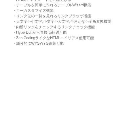
・テーブルを簡単に作れるテーブルWizard機能
・キーカスタマイズ機能
・リンク先の一覧を見れるリンクブラウザ機能
・大文字->小文字,小文字->大文字,半角かな->全角変換機能
・内部リンクをチェックするリンクチェック機能
・HyperEditから直接ftp転送可能
・Zen CodingライクなHTMLエイリアス使用可能
・部分的にWYSWYG編集可能