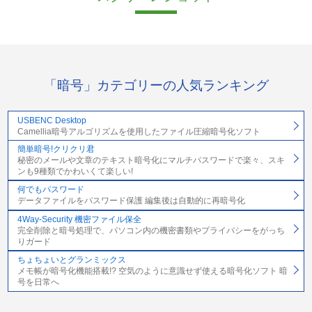
「暗号」カテゴリーの人気ランキング
USBENC Desktop
Camellia暗号アルゴリズムを使用したファイル圧縮暗号化ソフト
簡単暗号!クリクリ君
秘密のメールや文章のテキスト暗号化にマルチパスワードで楽々、スキ
ンも9種類でかわいくて楽しい!
何でもパスワード
データファイルをパスワード保護 編集後は自動的に再暗号化
4Way-Security 機密ファイル保全
完全削除と暗号処理で、パソコン内の機密書類やプライバシーをがっち
りガード
ちょちょいとグランミックス
メモ帳が暗号化機能搭載!? 空気のように意識せず使える暗号化ソフト 暗
号を日常へ