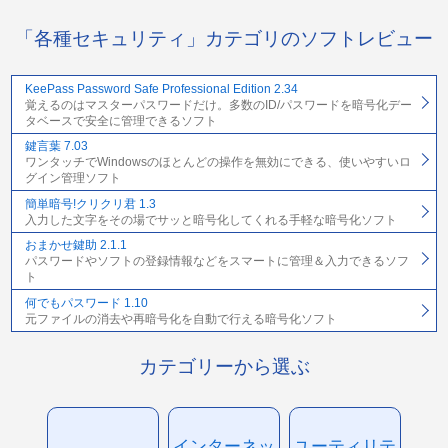
「各種セキュリティ」カテゴリのソフトレビュー
KeePass Password Safe Professional Edition 2.34
覚えるのはマスターパスワードだけ。多数のID/パスワードを暗号化デー
タベースで安全に管理できるソフト
鍵言葉 7.03
ワンタッチでWindowsのほとんどの操作を無効にできる、使いやすいロ
グイン管理ソフト
簡単暗号!クリクリ君 1.3
入力した文字をその場でサッと暗号化してくれる手軽な暗号化ソフト
おまかせ鍵助 2.1.1
パスワードやソフトの登録情報などをスマートに管理＆入力できるソフ
ト
何でもパスワード 1.10
元ファイルの消去や再暗号化を自動で行える暗号化ソフト
カテゴリーから選ぶ
インターネッ
ユーティリテ