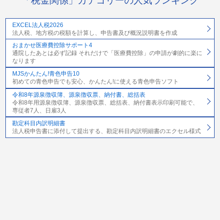
「税金関係」カテゴリーの人気ランキング
EXCEL法人税2026
法人税、地方税の税額を計算し、申告書及び概況説明書を作成
おまかせ医療費控除サポート4
通院したあとは必ず記録 それだけで「医療費控除」の申請が劇的に楽に
なります
MJSかんたん!青色申告10
初めての青色申告でも安心、かんたん!に使える青色申告ソフト
令和8年源泉徴収簿、源泉徴収票、納付書、総括表
令和8年用源泉徴収簿、源泉徴収票、総括表、納付書表示印刷可能で、
専従者7人、日雇3人
勘定科目内訳明細書
法人税申告書に添付して提出する、勘定科目内訳明細書のエクセル様式