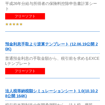
平成26年分給与所得者の保険料控除申告書計算シー
ト
フリーソフト
預金利息手取より逆算テンプレート (12.06.19公開 2
0K)
普通預金利息の手取金額から、税引前を求めるEXCE
Lテンプレート
フリーソフト
法人税等納税額シミュレーションシート 1.0(10.10.2
8公開 164K)
税引前当期利益の年間予測額から、法人税、県民