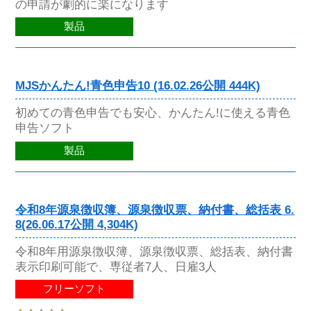
の申請が劇的に楽になります
製品
MJSかんたん!青色申告10 (16.02.26公開 444K)
初めての青色申告でも安心、かんたん!に使える青色
申告ソフト
製品
令和8年源泉徴収簿、源泉徴収票、納付書、総括表 6.
8(26.06.17公開 4,304K)
令和8年用源泉徴収簿、源泉徴収票、総括表、納付書
表示印刷可能で、専従者7人、日雇3人
フリーソフト