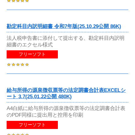
勘定科目内訳明細書 令和7年版(25.10.29公開 86K)
法人税申告書に添付して提出する、勘定科目内訳明
細書のエクセル様式
フリーソフト
給与所得の源泉徴収票等の法定調書合計表EXCELシ
ート 3.7(25.01.22公開 480K)
A4白紙に給与所得の源泉徴収票等の法定調書合計表
のPDF同様に提出用と控用を印刷
フリーソフト