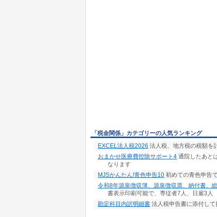
【地方税申告書】
県民税第六号様式、第六号様式別表四の三、第
【その他】
適用額明細書、法人事業概況説明書
●本製品の最新情報、取扱説明書、サンプルデ
「http://nicolasoft.net/product_info
「税金関係」カテゴリーの人気ランキング
EXCEL法人税2026
法人税、地方税の税額を
おまかせ医療費控除サポート4
通院したあとは
なります
MJSかんたん!青色申告10
初めての青色申告で
令和8年源泉徴収簿、源泉徴収票、納付書、
書表示印刷可能で、専従者7人、日雇3人
勘定科目内訳明細書
法人税申告書に添付して