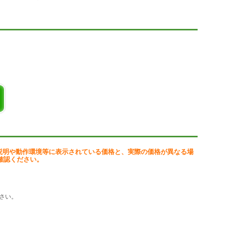
の条件は以下の通りです。
下 (3) 事業所は1箇所のみ
利用も可能です。ただし、無料版での利用の場合は、書類の印刷時に無料
1年6か月」です。
新したします。その際に有効期限内の『有料版』のライセンスキーは、更
ます。
す。
次葉、別表二、別表四(簡易様式)、別表五(一)、別表五(二)、別表六(一)、別表
、別表十六(六)、別表十六(七)、別表十六(八)
説明や動作環境等に表示されている価格と、実際の価格が異なる場
、棚卸資産、有価証券、買掛金(未払金・未払費用)、
確認ください。
子、売上高等の事業所別、役員報酬手当等及び人件費、
用)、付表2、付表5
さい。