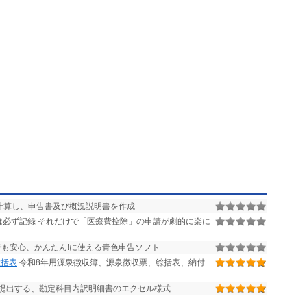
六号様式別表十四、市民税第二十号様式
ータなどについては、
/product_hoshinhelper2/」に提示してありますので、ご参照ください。
計算し、申告書及び概況説明書を作成
必ず記録 それだけで「医療費控除」の申請が劇的に楽に
も安心、かんたん!に使える青色申告ソフト
総括表
令和8年用源泉徴収簿、源泉徴収票、総括表、納付
提出する、勘定科目内訳明細書のエクセル様式