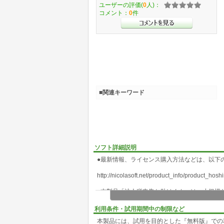
ユーザーの評価(
0
人)：
コメント：
0
件
■関連キーワード
ソフト詳細説明
●最新情報、ライセンス購入方法などは、以下の
http://nicolasoft.net/product_info/product_hosh
●本製品「法人税申告お助けくん」は、小規模
ウェアです。
利用条件・試用期間中の制限など
●本製品は、決算書類からデータを入力するこ
本製品には、試用を目的とした『無料版』での
ことにより、様々な市販会計ソフトを使用して