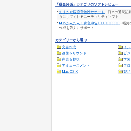
「税金関係」カテゴリのソフトレビュー
おまかせ医療費控除サポート
- 日々の通院
うにしてくれるユーティリティソフト
MJSかんたん！青色申告10 10.0.000.0
- 帳
作成を強力にサポート
カテゴリーから選ぶ
文書作成
イン
画像＆サウンド
ビジ
家庭＆趣味
学習
アミューズメント
プロ
Mac OS X
製品