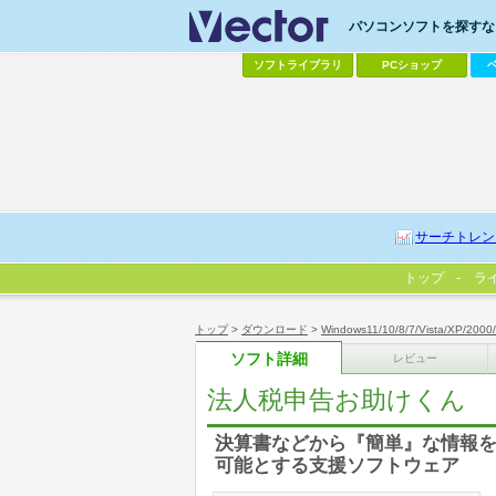
パソコンソフトを探すなら
ソフトライブラリ
PCショップ
サーチトレン
トップ
ラ
トップ
>
ダウンロード
>
Windows11/10/8/7/Vista/XP/2000
ソフト詳細
レビュー
法人税申告お助けくん
決算書などから『簡単』な情報
可能とする支援ソフトウェア