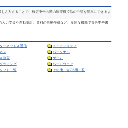
記録を入力することで、確定申告の際の医療費控除の申請を簡単にできるよ
簿の入力支援や自動集計、資料の自動作成など、多彩な機能で青色申告書
ターネット＆通信
ユーティリティ
ネス
パーソナル
＆教育
ゲーム
グラミング
ハードウェア
ソフト一覧
その他、全OS用一覧