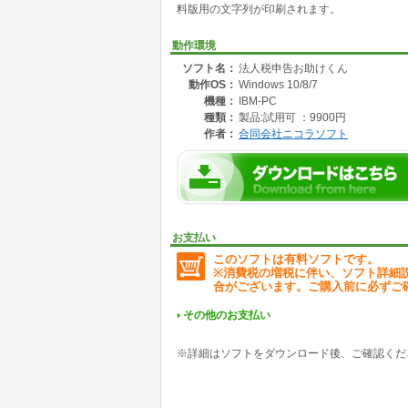
料版用の文字列が印刷されます。
●本製品のユーザとして、対象としている会社
(1) 1億円以下で青色申告の会社 (2) 役員10人以
動作環境
ソフト名：
法人税申告お助けくん
●本製品は、試用を目的とした『無料版』での
動作OS：
Windows 10/8/7
版用の文字列が印刷されます。
機種：
IBM-PC
●『有料版』のライセンスキーの有効期限は、「
種類：
製品:試用可 ：9900円
作者：
合同会社ニコラソフト
●本製品は、税制改正などのより随時迅速に更
新版に対しても追加費用無しでご利用いただけ
●本製品で印刷出力可能な書類は以下の通りで
【法人税別表】
別表一(一)、別表一(一)(OCR)、別表一(一)
七(一)、別表十五、別表十六(一)、別表十六(二)
お支払い
このソフトは有料ソフトです。
【勘定科目内訳明細書】
※消費税の増税に伴い、ソフト詳細
預貯金等、売掛金(未収入金)、仮払金(前渡金)
合がございます。ご購入前に必ずご
仮受金(前受金・預り金)、借入金及び支払利
地代家賃等、雑益、雑損失等
その他のお支払い
【消費税申告書】
消費税申告書(一般用)、 消費税申告書(簡易課税
※詳細はソフトをダウンロード後、ご確認くだ
【その他】
適用額明細書、法人事業概況説明書