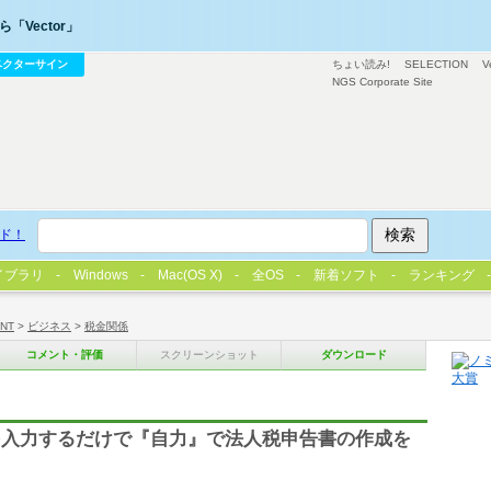
「Vector」
ベクターサイン
ちょい読み!
SELECTION
V
NGS Corporate Site
ド！
イブラリ
Windows
Mac(OS X)
全OS
新着ソフト
ランキング
/NT
>
ビジネス
>
税金関係
コメント・評価
スクリーンショット
ダウンロード
を入力するだけで『自力』で法人税申告書の作成を