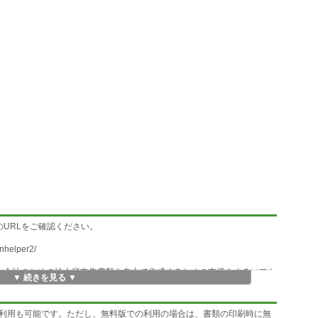
URLをご確認ください。
inhelper2/
な会社のための法人税申告書類を自力で作成するための支援をするソフト
▼ 続きを見る ▼
とにより、法人税申告書を作成します。会計ソフト関連の処理を切り離す
利用も可能です。ただし、無料版での利用の場合は、書類の印刷時に無
いるユーザ様にも利用していただけます。