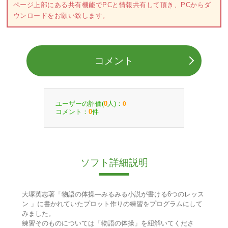
ページ上部にある共有機能でPCと情報共有して頂き、PCからダ
ウンロードをお願い致します。
コメント
ユーザーの評価(
人)：
0
0
コメント：
件
0
ソフト詳細説明
大塚英志著「物語の体操―みるみる小説が書ける6つのレッス
ン 」に書かれていたプロット作りの練習をプログラムにして
みました。
練習そのものについては「物語の体操」を紐解いてくださ