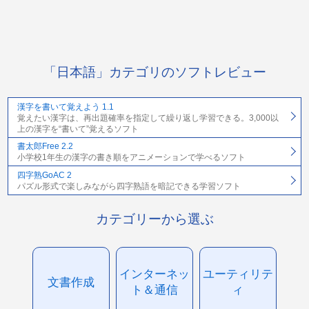
「日本語」カテゴリのソフトレビュー
漢字を書いて覚えよう 1.1
覚えたい漢字は、再出題確率を指定して繰り返し学習できる。3,000以
上の漢字を“書いて”覚えるソフト
書太郎Free 2.2
小学校1年生の漢字の書き順をアニメーションで学べるソフト
四字熟GoAC 2
パズル形式で楽しみながら四字熟語を暗記できる学習ソフト
カテゴリーから選ぶ
インターネッ
ユーティリテ
文書作成
ト＆通信
ィ