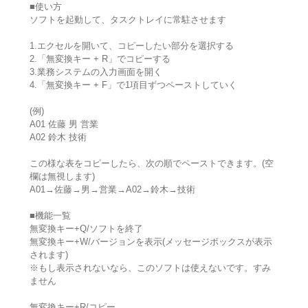
■使い方
ソフトを起動して、タスクトレイに常駐させます
1.エクセルを開いて、コピーしたい部分を選択する
2.「無変換キー + R」でコピーする
3.業務システムの入力画面を開く
4.「無変換キー + F」で1項目ずつペーストしていく
(例)
A01 佐藤 男 営業
A02 鈴木 技術
この様な表をコピーしたら、次の順でペーストできます。(空
欄は無視します)
A01→佐藤→男→営業→A02→鈴木→技術
■機能一覧
無変換キー+Q/ソフトを終了
無変換キー+W/バージョンを表示(メッセージボックスが表示
されます)
※もし表示されないなら、このソフトは使えないです。すみ
ません
無変換キー+R/コピー