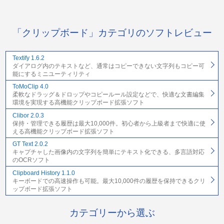
「クリップボード」カテゴリのソフトレビュー
Textify 1.6.2
ダイアログ内のテキストなど、通常はコピーできない文字列もコピー可
能にするミニユーティリティ
ToMoClip 4.0
柔軟なドラッグ＆ドロップやコピールール設定などで、快適な文書編集
環境を実現する高機能クリップボード拡張ソフト
Clibor 2.0.3
保持・管理できる履歴は最大10,000件。初心者から上級者まで快適に使
える高機能クリップボード拡張ソフト
GT Text 2.0.2
キャプチャした画像内の文字列を簡単にテキスト化できる、多言語対応
のOCRソフト
Clipboard History 1.1.0
キーボードでの高速操作も可能。最大10,000件の履歴を保持できるクリ
ップボード拡張ソフト
カテゴリーから選ぶ