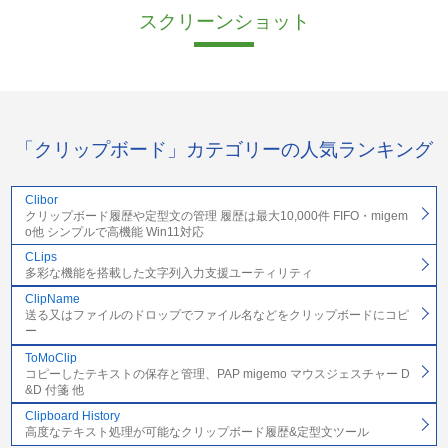
スクリーンショット
「クリップボード」カテゴリーの人気ランキング
Clibor
クリップボード履歴や定型文の管理 履歴は最大10,000件 FIFO・migem
o他 シンプルで高機能 Win11対応
CLips
多彩な機能を搭載した文字列入力支援ユーティリティ
ClipName
送る又はファイルのドロップでファイル名などをクリップボードにコピ
ー
ToMoClip
コピーしたテキストの保存と管理、PAP migemo マウスジェスチャー D
&D 付箋 他
Clipboard History
高度なテキスト処理が可能なクリップボード履歴&定型文ツール