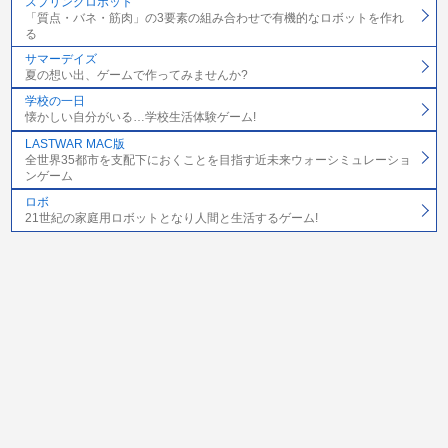
スプリングロボット
「質点・バネ・筋肉」の3要素の組み合わせで有機的なロボットを作れ
る
サマーデイズ
夏の想い出、ゲームで作ってみませんか?
学校の一日
懐かしい自分がいる…学校生活体験ゲーム!
LASTWAR MAC版
全世界35都市を支配下におくことを目指す近未来ウォーシミュレーショ
ンゲーム
ロボ
21世紀の家庭用ロボットとなり人間と生活するゲーム!