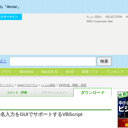
「Vector」
ベクターサイン
ちょい読み!
SELECTION
V
NGS Corporate Site
ド！
イブラリ
Windows
Mac(OS X)
全OS
新着ソフト
ランキング
ティリティ
>
shellプログラム
>
シェル強化
>
DIR作成・移動・指定
ダウンロード
コメント・評価
スクリーンショット
力をGUIでサポートするVBScript