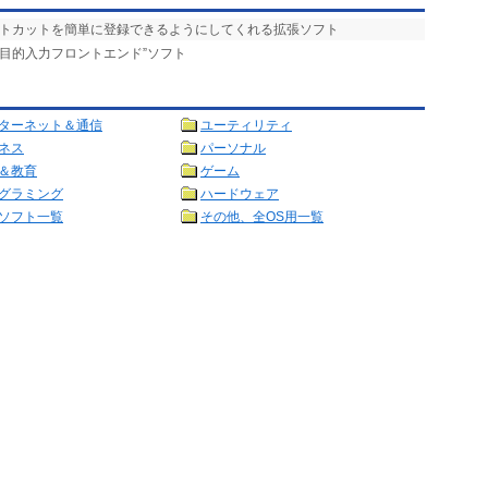
ートカットを簡単に登録できるようにしてくれる拡張ソフト
多目的入力フロントエンド”ソフト
ターネット＆通信
ユーティリティ
ネス
パーソナル
＆教育
ゲーム
グラミング
ハードウェア
ソフト一覧
その他、全OS用一覧