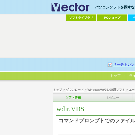
パソコンソフトを探すなら
ソフトライブラリ
PCショップ
サーチトレン
トップ
ラ
トップ
>
ダウンロード
>
WindowsMe/98/95用ソフト
>
ユー
ソフト詳細
レビュー
wdir.VBS
コマンドプロンプトでのファイル名入