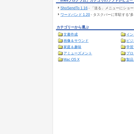
「shellプログラム」カテゴリのソフトレビュー
ShoSendTo 1.16
- 「送る」メニューにショ
ワードバンド 1.20
- タスクバーに常駐する“
カテゴリーから選ぶ
文書作成
イン
画像＆サウンド
ビジ
家庭＆趣味
学習
アミューズメント
プロ
Mac OS X
製品