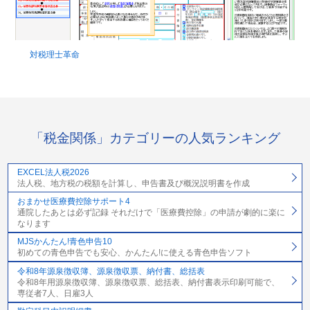
対税理士革命
「税金関係」カテゴリーの人気ランキング
EXCEL法人税2026
法人税、地方税の税額を計算し、申告書及び概況説明書を作成
おまかせ医療費控除サポート4
通院したあとは必ず記録 それだけで「医療費控除」の申請が劇的に楽に
なります
MJSかんたん!青色申告10
初めての青色申告でも安心、かんたん!に使える青色申告ソフト
令和8年源泉徴収簿、源泉徴収票、納付書、総括表
令和8年用源泉徴収簿、源泉徴収票、総括表、納付書表示印刷可能で、
専従者7人、日雇3人