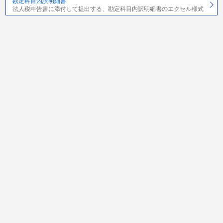
勘定科目内訳明細書
法人税申告書に添付して提出する、勘定科目内訳明細書のエクセル様式