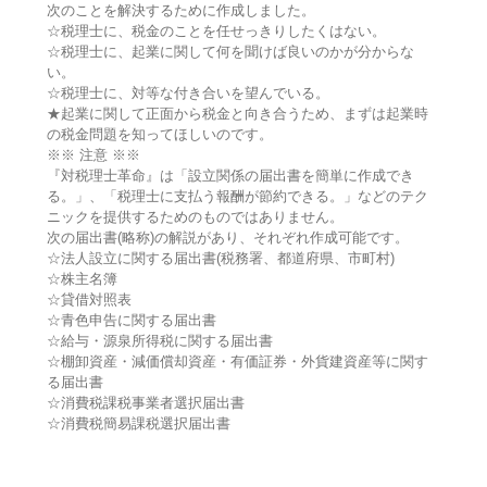
次のことを解決するために作成しました。
☆税理士に、税金のことを任せっきりしたくはない。
☆税理士に、起業に関して何を聞けば良いのかが分からな
い。
☆税理士に、対等な付き合いを望んでいる。
★起業に関して正面から税金と向き合うため、まずは起業時
の税金問題を知ってほしいのです。
※※ 注意 ※※
『対税理士革命』は「設立関係の届出書を簡単に作成でき
る。」、「税理士に支払う報酬が節約できる。」などのテク
ニックを提供するためのものではありません。
次の届出書(略称)の解説があり、それぞれ作成可能です。
☆法人設立に関する届出書(税務署、都道府県、市町村)
☆株主名簿
☆貸借対照表
☆青色申告に関する届出書
☆給与・源泉所得税に関する届出書
☆棚卸資産・減価償却資産・有価証券・外貨建資産等に関す
る届出書
☆消費税課税事業者選択届出書
☆消費税簡易課税選択届出書