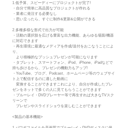
1.低予算、スピーディーにプロジェクトが完了!
・自分で簡単に高品質なプロジェクトが作れる
・業者に発注する必要なし
・思い立ったら、すぐに制作&更新&公開ができる
2.多種多様な形式で出力が可能
・活動の選択肢を広げる豊富な出力機能、あらゆる場面/機器
に対応できます
・再生環境に最適なメディアを作成/送付をおこなうことによ
り、
より積極的なプッシュプレゼンが可能になります
・タブレット、スマートフォン、iPod、iPhone、iPadなどで
持ち歩けるから、プレゼンの機動力もアップ!
・YouTube、ブログ、Podcast、ホームページ等のウェブサイ
ト上で配信するのに適した動画に
変換することができますこれにより、自分が作成したプレ
ゼンをネットで多くの人に見てもらうことができます
・ブルーレイ・DVDプレーヤー等で再生すれば大きなTVスク
リーンで
プレゼンやスライドショウを楽しむことができます
<製品の基本機能>
1.パワポファイルを高画質でブルーレイ・DVDディスクに保