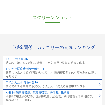
スクリーンショット
「税金関係」カテゴリーの人気ランキング
EXCEL法人税2026
法人税、地方税の税額を計算し、申告書及び概況説明書を作成
おまかせ医療費控除サポート4
通院したあとは必ず記録 それだけで「医療費控除」の申請が劇的に楽に
なります
MJSかんたん!青色申告10
初めての青色申告でも安心、かんたん!に使える青色申告ソフト
令和8年源泉徴収簿、源泉徴収票、納付書、総括表
令和8年用源泉徴収簿、源泉徴収票、総括表、納付書表示印刷可能で、
専従者7人、日雇3人