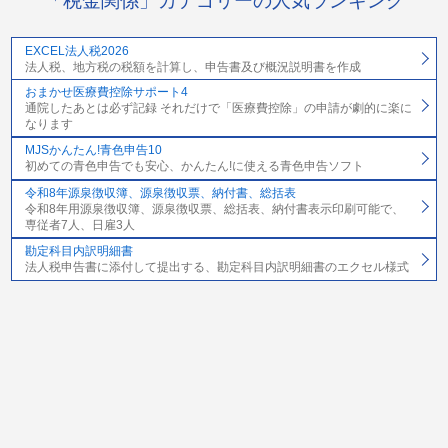
「税金関係」カテゴリーの人気ランキング
EXCEL法人税2026
法人税、地方税の税額を計算し、申告書及び概況説明書を作成
おまかせ医療費控除サポート4
通院したあとは必ず記録 それだけで「医療費控除」の申請が劇的に楽に
なります
MJSかんたん!青色申告10
初めての青色申告でも安心、かんたん!に使える青色申告ソフト
令和8年源泉徴収簿、源泉徴収票、納付書、総括表
令和8年用源泉徴収簿、源泉徴収票、総括表、納付書表示印刷可能で、
専従者7人、日雇3人
勘定科目内訳明細書
法人税申告書に添付して提出する、勘定科目内訳明細書のエクセル様式