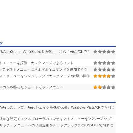
グ
AeroSnap、AeroShakeを強化し、さらにVista/XPでも
トメニューを拡張・カスタマイズできるソフト
ンテキストメニューにさまざまなコマンドを追加できる
ストメニューをワンクリックでカスタマイズ♪素早い操作
イコンを持ったショートカットメニュー
以降のAeroスナップ、Aeroシェイクを機能拡張。Windows Vista/XPでも同じ
め細かな設定でエクスプローラのコンテキストメニューを“パワーアップ”
リック）メニューへの項目追加をチェックボックスのON\/OFFで簡単に