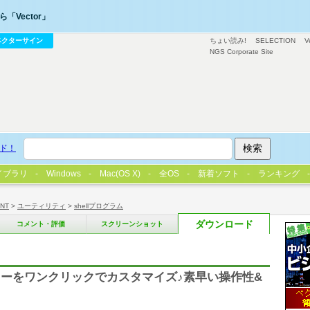
「Vector」
ベクターサイン
ちょい読み!
SELECTION
V
NGS Corporate Site
ド！
イブラリ
Windows
Mac(OS X)
全OS
新着ソフト
ランキング
/NT
>
ユーティリティ
>
shellプログラム
ダウンロード
コメント・評価
スクリーンショット
ーをワンクリックでカスタマイズ♪素早い操作性&