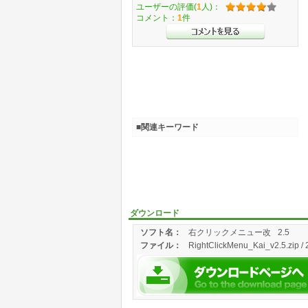
ユーザーの評価(
1
人)：
コメント：
1
件
■関連キーワード
ダウンロード
ソフト名：
右クリックメニュー改
2.5
ファイル：
RightClickMenu_Kai_v2.5.zip / 