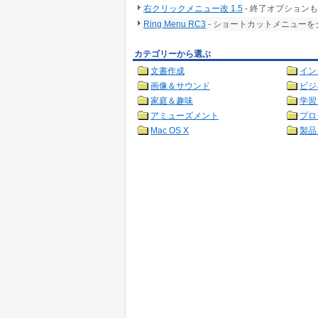
右クリックメニュー改 1.5
- 終了オプション
Ring Menu RC3
- ショートカットメニュー
カテゴリーから選ぶ
文書作成
イン
画像＆サウンド
ビジ
家庭＆趣味
学習
アミューズメント
プロ
Mac OS X
製品