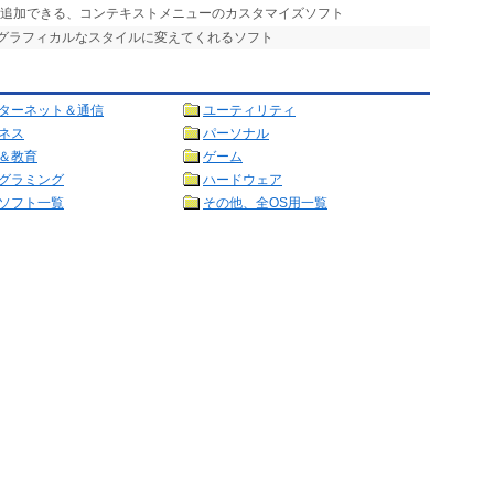
も追加できる、コンテキストメニューのカスタマイズソフト
をグラフィカルなスタイルに変えてくれるソフト
ターネット＆通信
ユーティリティ
ネス
パーソナル
＆教育
ゲーム
グラミング
ハードウェア
ソフト一覧
その他、全OS用一覧