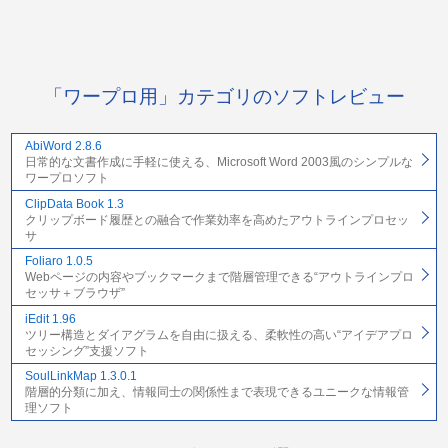
「ワープロ用」カテゴリのソフトレビュー
AbiWord 2.8.6
日常的な文書作成に手軽に使える、Microsoft Word 2003風のシンプルな
ワープロソフト
ClipData Book 1.3
クリップボード履歴との融合で作業効率を高めたアウトラインプロセッ
サ
Foliaro 1.0.5
Webページの内容やブックマークまで階層管理できる“アウトラインプロ
セッサ＋ブラウザ”
iEdit 1.96
ツリー構造とダイアグラムを自由に扱える、柔軟性の高い“アイデアプロ
セッシング”支援ソフト
SoulLinkMap 1.3.0.1
階層的分類に加え、情報同士の関係性まで表現できるユニークな情報管
理ソフト