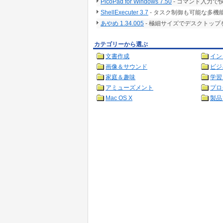
PicoPad for Windows 7.50
- コマンド入力
ShellExecuter 3.7
- タスク制御も可能な多機
あやめ 1.34.005
- 極細サイズでデスクトッ
カテゴリーから選ぶ
文書作成
イン
画像＆サウンド
ビジ
家庭＆趣味
学習
アミューズメント
プロ
Mac OS X
製品