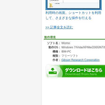
利用時の画面。ショートカットを利用
して、さまざまな操作を行える
>> 記事全文を読む
動作環境
ソフト名：
Wizmo
動作OS：
Windows 7/Vista/XP/Me/2000/NT/
機種：
IBM-PC
種類：
フリーソフト
作者：
Gibson Research Corporation