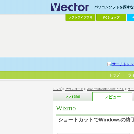
パソコンソフトを探すなら
ソフトライブラリ
PCショップ
サーチトレン
トップ
ラ
トップ
>
ダウンロード
>
WindowsMe/98/95用ソフト
>
ユー
レビュー
ソフト詳細
Wizmo
ショートカットでWindowsの