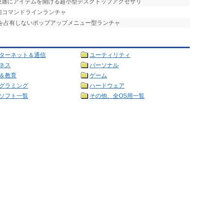
で快適にアイテムを開ける超小型デスクトップアクセサリ
能コマンドラインランチャ
プを占有しないポップアップメニュー型ランチャ
ターネット＆通信
ユーティリティ
ネス
パーソナル
＆教育
ゲーム
グラミング
ハードウェア
ソフト一覧
その他、全OS用一覧