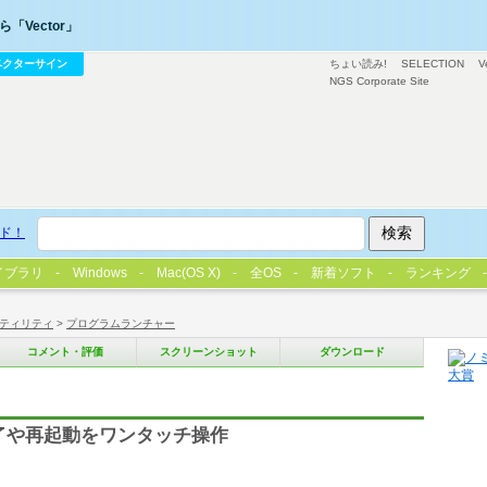
「Vector」
ベクターサイン
ちょい読み!
SELECTION
V
NGS Corporate Site
ド！
イブラリ
Windows
Mac(OS X)
全OS
新着ソフト
ランキング
ティリティ
>
プログラムランチャー
コメント・評価
スクリーンショット
ダウンロード
終了や再起動をワンタッチ操作