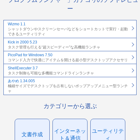
ー
Wizmo 1.1
シャットダウンやスクリーンセーバなどをショートカットで実行・起動
できるユーティリティ
Kick in 2000 5.23
タスク管理も行える“超スピーディー”な高機能ランチャ
PicoPad for Windows 7.50
コマンド入力で快適にアイテムを開ける超小型デスクトップアクセサリ
ShellExecuter 3.7
タスク制御も可能な多機能コマンドラインランチャ
あやめ 1.34.005
極細サイズでデスクトップを占有しないポップアップメニュー型ランチ
ャ
カテゴリーから選ぶ
インターネッ
ユーティリテ
文書作成
ト＆通信
ィ