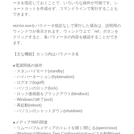
ータを指定しておくことで、いろいろな操作が可能です。シ
ョートカットを作成せず、コマンドラインで実行することも
できます。
wizmo.exeをパラメータ指定なしで実行した場合は、説明用の
ウィンドウが表示されます。ウィンドウ上で「ref」ボタンを
クリックすると、各パラメータの内容を確認することができ
ます。
【主な機能】カッコ内はパラメータ名
●電源関係の操作
・スタンバイモード(standby)
・ハイバーネーション(hybernation)
・ログオフ(logoff)
・パソコンのロック(lock)
・ロック後画面をブラックアウト(blindlock)
・Windowsの終了(exit)
・再起動(reboot)
・パソコンのシャットダウン(shutdown)
●メディア/WiFi関連
・リムーバブルメディアのトレイを開く/閉じる(open/close)
・WindowsのWireless Zero Configurationサービスを制御(wanl