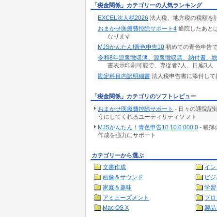
「税金関係」カテゴリーの人気ランキング
EXCEL法人税2026
法人税、地方税の税額を
おまかせ医療費控除サポート4
通院したあとは
なります
MJSかんたん!青色申告10
初めての青色申告で
令和8年源泉徴収簿、源泉徴収票、納付書、
書表示印刷可能で、専従者7人、日雇3人
勘定科目内訳明細書
法人税申告書に添付して
「税金関係」カテゴリのソフトレビュー
おまかせ医療費控除サポート
- 日々の通院
うにしてくれるユーティリティソフト
MJSかんたん！青色申告10 10.0.000.0
- 帳
作成を強力にサポート
カテゴリーから選ぶ
文書作成
イン
画像＆サウンド
ビジ
家庭＆趣味
学習
アミューズメント
プロ
Mac OS X
製品