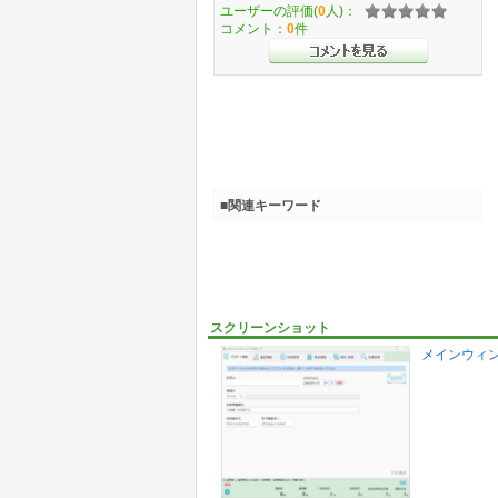
ユーザーの評価(
0
人)：
コメント：
0
件
■関連キーワード
スクリーンショット
メインウィ