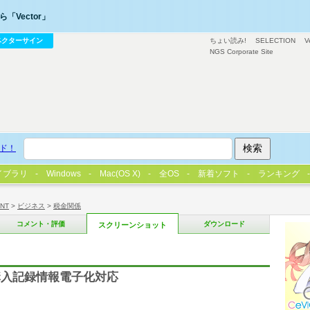
「Vector」
ベクターサイン
ちょい読み!
SELECTION
V
NGS Corporate Site
ド！
イブラリ
Windows
Mac(OS X)
全OS
新着ソフト
ランキング
/NT
>
ビジネス
>
税金関係
コメント・評価
ダウンロード
スクリーンショット
購入記録情報電子化対応