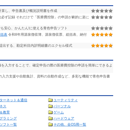
計算し、申告書及び概況説明書を作成
必ず記録 それだけで「医療費控除」の申請が劇的に楽に
も安心、かんたん!に使える青色申告ソフト
総括表
令和8年用源泉徴収簿、源泉徴収票、総括表、納付
提出する、勘定科目内訳明細書のエクセル様式
記録を入力することで、確定申告の際の医療費控除の申請を簡単にできるよ
簿の入力支援や自動集計、資料の自動作成など、多彩な機能で青色申告書
ターネット＆通信
ユーティリティ
ネス
パーソナル
＆教育
ゲーム
グラミング
ハードウェア
ソフト一覧
その他、全OS用一覧