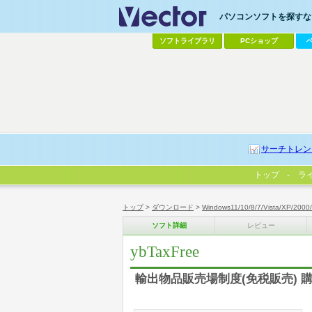
パソコンソフトを探すなら
ソフトライブラリ
PCショップ
サーチトレン
トップ
ラ
トップ
>
ダウンロード
>
Windows11/10/8/7/Vista/XP/2000
ソフト詳細
レビュー
ybTaxFree
輸出物品販売場制度(免税販売) 