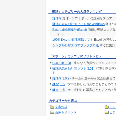
「野球」カテゴリーの人気ランキング
野球簿
野球・ソフトボールの詳細なスコア、
野球記録自動計算ソフト for Windows
野球の
Baseball成績集計(Excel)
面倒な野球スコア集
する
100%Excelの野球記録ソフト
Excelで野
シンプル野球スコアブックプロ版
すぐに集計
「スポーツ」カテゴリのソフトレビュー
GOLFile 3.10
- 簡単な入力操作でゴルフス
野球記録自動計算ソフト 3.01
- 打率や防御
ト
野球簿 1.0.2
- チームや選手から試合結果ま
dLog 1.5
- 水中撮影した写真などもまとめて
dLog 1.5
- 水中撮影した写真などもまとめて
カテゴリーから選ぶ
文書作成
イン
画像＆サウンド
ビジ