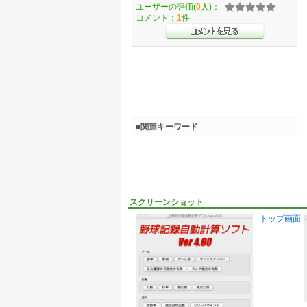
ユーザーの評価(
0
人)：
コメント：
1
件
■関連キーワード
スクリーンショット
トップ画面