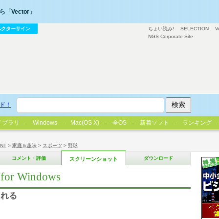
「Vector」
ベクターサイン
ちょい読み!
SELECTION
V
NGS Corporate Site
ド！
イブラリ
Windows
Mac(OS X)
全OS
新着ソフト
ランキング
/NT
>
家庭＆趣味
>
スポーツ
>
野球
コメント・評価
ダウンロード
スクリーンショット
 Windows
くれる