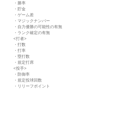
・勝率
・貯金
・ゲーム差
・マジックナンバー
・自力優勝の可能性の有無
・ランク確定の有無
<打者>
・打数
・打率
・塁打数
・規定打席
<投手>
・防御率
・規定投球回数
・リリーフポイント