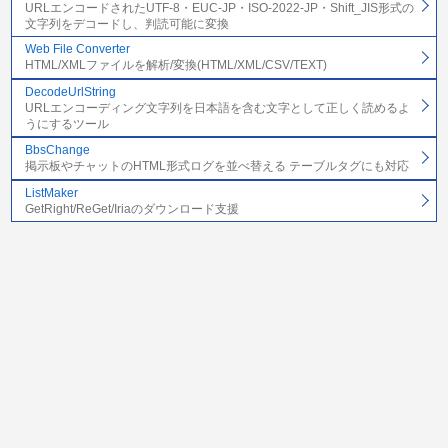
URLエンコードされたUTF-8・EUC-JP・ISO-2022-JP・Shift_JIS形式の
文字列をデコードし、判読可能に変換
Web File Converter
HTML/XMLファイルを解析/変換(HTML/XML/CSV/TEXT)
DecodeUrlString
URLエンコーディング文字列を日本語を含む文字として正しく読めるよ
うにするツール
BbsChange
掲示板やチャットのHTML形式ログを並べ替える テーブルタグにも対応
ListMaker
GetRight/ReGet/Iriaのダウンロード支援