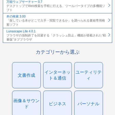
万能ウェブサーチャー 0.7
デスクトップでWeb検索を手軽に行える、ツールバータイプの多機能ソ
フト
本の検索 3.00
「探している本がどこで入手・閲覧できるか」を調べられる書籍専用検
索ソフト
Lunascape Lite 4.0.1
ブラウザの強制終了を回避する「クラッシュ防止」機能が搭載された“軽
量版”タブブラウザ
カテゴリーから選ぶ
インターネッ
ユーティリテ
文書作成
ト＆通信
ィ
画像＆サウン
ビジネス
パーソナル
ド